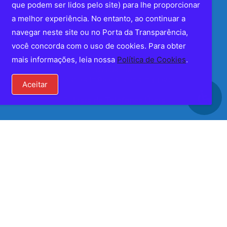
que podem ser lidos pelo site) para lhe proporcionar
a melhor experiência. No entanto, ao continuar a
navegar neste site ou no Porta da Transparência,
você concorda com o uso de cookies. Para obter
mais informações, leia nossa
Política de Cookies
.
(32) 3424-1387
secretario.adm@portal.laranjal.mg.gov.br
Aceitar
Lista de Telefones Úteis