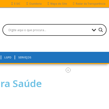
E-SIC
Ouvidoria
Mapa do Site
Radar da Transparência
LGPD
SERVIÇOS
ara Saúde