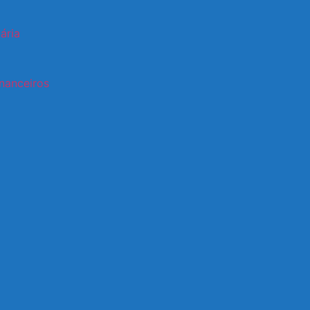
ária
nanceiros