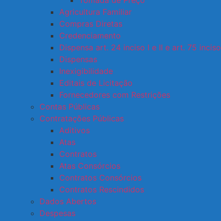
Tomada de Preço
Agricultura Familiar
Compras Diretas
Credenciamento
Dispensa art. 24 inciso I e II e art. 75 inciso 
Dispensas
Inexigibilidade
Editais de Licitação
Fornecedores com Restrições
Contas Públicas
Contratações Públicas
Aditivos
Atas
Contratos
Atas Consórcios
Contratos Consórcios
Contratos Rescindidos
Dados Abertos
Despesas