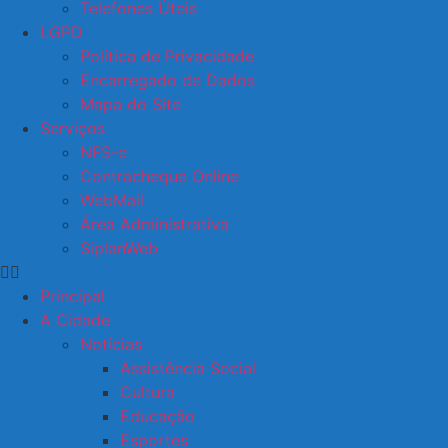
Telefones Úteis
LGPD
Política de Privacidade
Encarregado de Dados
Mapa do Site
Serviços
NFS-e
Contracheque Online
WebMail
Área Administrativa
SiplanWeb
Principal
A Cidade
Notícias
Assistência Social
Cultura
Educação
Esportes