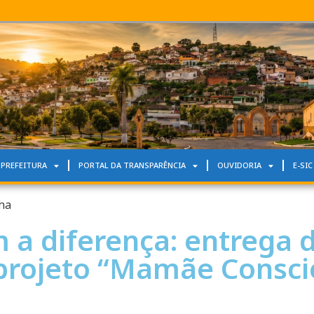
 PREFEITURA
PORTAL DA TRANSPARÊNCIA
OUVIDORIA
E-SIC
ha
 a diferença: entrega d
projeto “Mamãe Consci