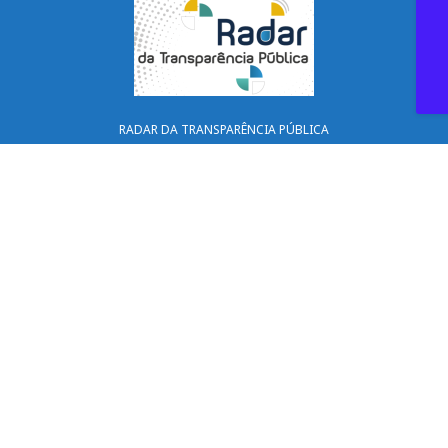
RADAR DA TRANSPARÊNCIA PÚBLICA
RUA NORBERTO BERNO, 85, CENTRO - CEP 36760-000 - LARANJAL – MG
CNPJ 17.947.615/0001-22
Mantido por CONSULPLUS