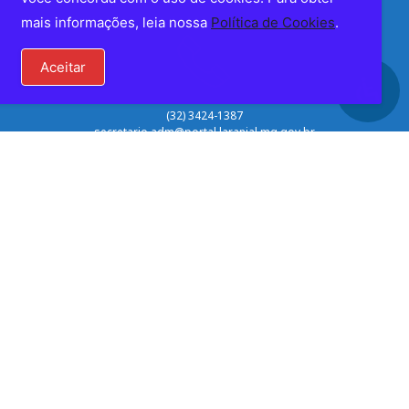
mais informações, leia nossa
Política de Cookies
.
Aceitar
(32) 3424-1387
secretario.adm@portal.laranjal.mg.gov.br
Lista de Telefones Úteis