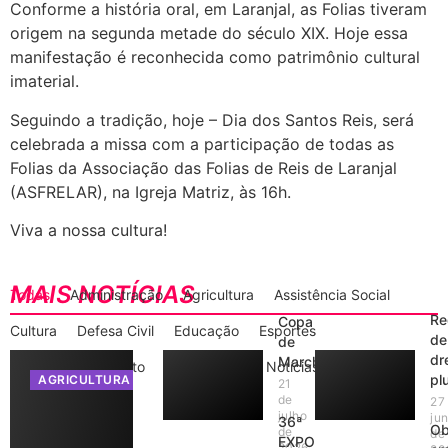
Conforme a história oral, em Laranjal, as Folias tiveram
origem na segunda metade do século XIX. Hoje essa
manifestação é reconhecida como patrimônio cultural
imaterial.
Seguindo a tradição, hoje – Dia dos Santos Reis, será
celebrada a missa com a participação de todas as
Folias da Associação das Folias de Reis de Laranjal
(ASFRELAR), na Igreja Matriz, às 16h.
Viva a nossa cultura!
MAIS NOTÍCIAS
Todas
Administração
Agricultura
Assistência Social
Re
Copa
Cultura
Defesa Civil
Educação
Esportes
de
de
dr
Marcha
Gabinete do Prefeito
Informações
Notícias
plu
AGRICULTURA
21
de
27
julho
ju
36ª
Ob
de
de
EXPO
2026