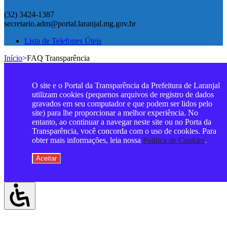
(32) 3424-1387
secretario.adm@portal.laranjal.mg.gov.br
Lista de Telefones Úteis
Início
>
FAQ Transparência
O site e o Portal da Transparência da Prefeitura de Laranjal
utilizam cookies (pequenos arquivos de registro de dados
gravados em seu computador e que podem ser lidos pelo
site) para lhe proporcionar a melhor experiência. No
entanto, ao continuar a navegar neste site ou no Porta da
Transparência, você concorda com o uso de cookies. Para
obter mais informações, leia nossa
Política de Cookies
.
Aceitar