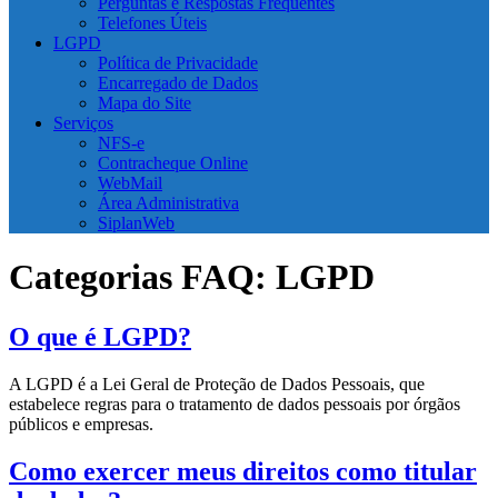
Perguntas e Respostas Frequentes
Telefones Úteis
LGPD
Política de Privacidade
Encarregado de Dados
Mapa do Site
Serviços
NFS-e
Contracheque Online
WebMail
Área Administrativa
SiplanWeb
Categorias FAQ:
LGPD
O que é LGPD?
A LGPD é a Lei Geral de Proteção de Dados Pessoais, que
estabelece regras para o tratamento de dados pessoais por órgãos
públicos e empresas.
Como exercer meus direitos como titular