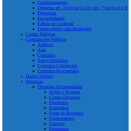
Credenciamento
Dispensa art. 24 inciso I e II e art. 75 inciso I e II
Dispensas
Inexigibilidade
Editais de Licitação
Fornecedores com Restrições
Contas Públicas
Contratações Públicas
Aditivos
Atas
Contratos
Atas Consórcios
Contratos Consórcios
Contratos Rescindidos
Dados Abertos
Despesas
Despesas Orçamentárias
Ações e Projetos
Contas Despesas
Elementos
Empenhos
Fonte de Recursos
Fornecedores
Funções
Programas