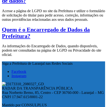
de dados?
Acesse a página de LGPD no site da Prefeitura e utilize o formulário
de solicitação do titular para pedir acesso, correção, informações ou
outras providências relacionadas aos seus dados pessoais.
Quem é o Encarregado de Dados da
Prefeitura?
As informações do Encarregado de Dados, quando disponíveis,
podem ser consultadas na página de LGPD ou Privacidade do site
oficial.
Siga a Prefeitura de Laranjal nas Redes Sociais
Facebook
Instagram
RADAR DA TRANSPARÊNCIA PÚBLICA
Rua Norberto Berno, 85, Centro - CEP 36760-000 - Laranjal – MG
CNPJ 17.947.615/0001-22
Mantido por CONSULPLUS