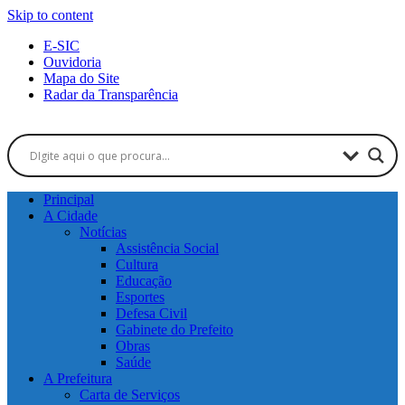
Skip to content
E-SIC
Ouvidoria
Mapa do Site
Radar da Transparência
Principal
A Cidade
Notícias
Assistência Social
Cultura
Educação
Esportes
Defesa Civil
Gabinete do Prefeito
Obras
Saúde
A Prefeitura
Carta de Serviços