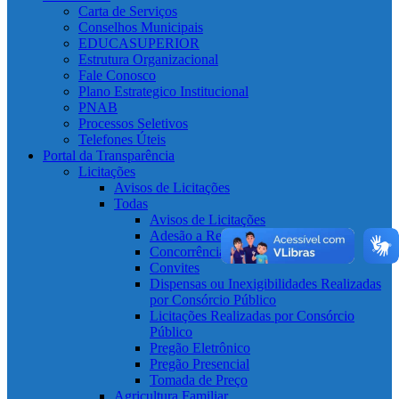
Carta de Serviços
Conselhos Municipais
EDUCASUPERIOR
Estrutura Organizacional
Fale Conosco
Plano Estrategico Institucional
PNAB
Processos Seletivos
Telefones Úteis
Portal da Transparência
Licitações
Avisos de Licitações
Todas
Avisos de Licitações
Adesão a Registro de Preço
Concorrência
Convites
Dispensas ou Inexigibilidades Realizadas
por Consórcio Público
Licitações Realizadas por Consórcio
Público
Pregão Eletrônico
Pregão Presencial
Tomada de Preço
Agricultura Familiar