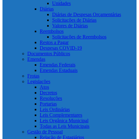
Unidades
Diárias
Diárias de Despesas Orçamentárias
Solicitações de Diárias
Valores de Diárias
Reembolsos
Solicitações de Reembolsos
Restos a Pagar
Despesas COVID-19
Documentos Públicos
Emendas
Emendas Federais
Emendas Estaduais
Frotas
Legislações
Atos
Decretos
Resoluções
Portarias
Leis Ordinárias
Leis Complementares
Leis Orgânica Municipal
Todas as Leis Municipais
Gestão de Pessoal
Relação de Estagiários