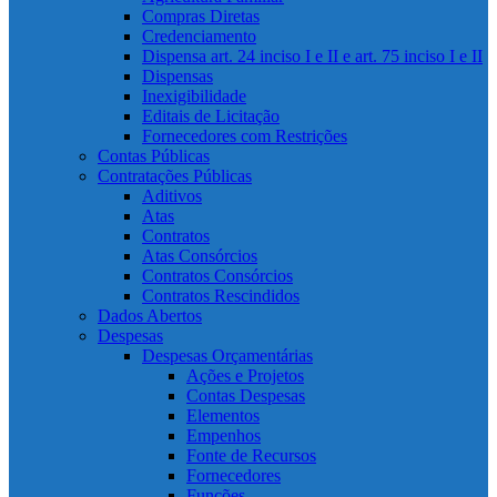
Compras Diretas
Credenciamento
Dispensa art. 24 inciso I e II e art. 75 inciso I e II
Dispensas
Inexigibilidade
Editais de Licitação
Fornecedores com Restrições
Contas Públicas
Contratações Públicas
Aditivos
Atas
Contratos
Atas Consórcios
Contratos Consórcios
Contratos Rescindidos
Dados Abertos
Despesas
Despesas Orçamentárias
Ações e Projetos
Contas Despesas
Elementos
Empenhos
Fonte de Recursos
Fornecedores
Funções