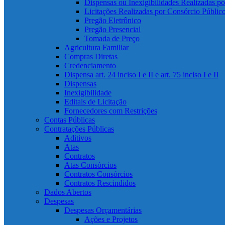
Dispensas ou Inexigibilidades Realizadas p
Licitações Realizadas por Consórcio Públic
Pregão Eletrônico
Pregão Presencial
Tomada de Preço
Agricultura Familiar
Compras Diretas
Credenciamento
Dispensa art. 24 inciso I e II e art. 75 inciso I e II
Dispensas
Inexigibilidade
Editais de Licitação
Fornecedores com Restrições
Contas Públicas
Contratações Públicas
Aditivos
Atas
Contratos
Atas Consórcios
Contratos Consórcios
Contratos Rescindidos
Dados Abertos
Despesas
Despesas Orçamentárias
Ações e Projetos