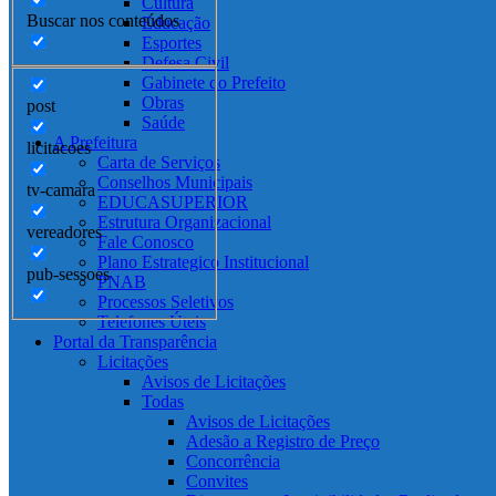
Cultura
Buscar nos conteúdos
Educação
Esportes
Defesa Civil
Gabinete do Prefeito
Obras
post
Saúde
A Prefeitura
licitacoes
Carta de Serviços
Conselhos Municipais
tv-camara
EDUCASUPERIOR
Estrutura Organizacional
vereadores
Fale Conosco
Plano Estrategico Institucional
pub-sessoes
PNAB
Processos Seletivos
Telefones Úteis
Portal da Transparência
Licitações
Avisos de Licitações
Todas
Avisos de Licitações
Adesão a Registro de Preço
Concorrência
Convites