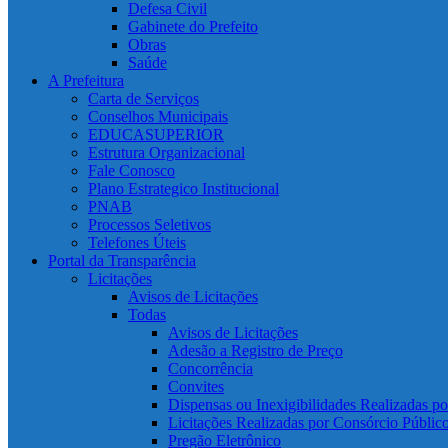
Defesa Civil
Gabinete do Prefeito
Obras
Saúde
A Prefeitura
Carta de Serviços
Conselhos Municipais
EDUCASUPERIOR
Estrutura Organizacional
Fale Conosco
Plano Estrategico Institucional
PNAB
Processos Seletivos
Telefones Úteis
Portal da Transparência
Licitações
Avisos de Licitações
Todas
Avisos de Licitações
Adesão a Registro de Preço
Concorrência
Convites
Dispensas ou Inexigibilidades Realizadas p
Licitações Realizadas por Consórcio Públic
Pregão Eletrônico