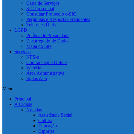
Carta de Serviços
SIC Presencial
Consultar Protocolo e-SIC
Perguntas e Respostas Frequentes
Telefones Úteis
LGPD
Política de Privacidade
Encarregado de Dados
Mapa do Site
Serviços
NFS-e
Contracheque Online
WebMail
Área Administrativa
SiplanWeb
Menu
Principal
A Cidade
Notícias
Assistência Social
Cultura
Educação
Esportes