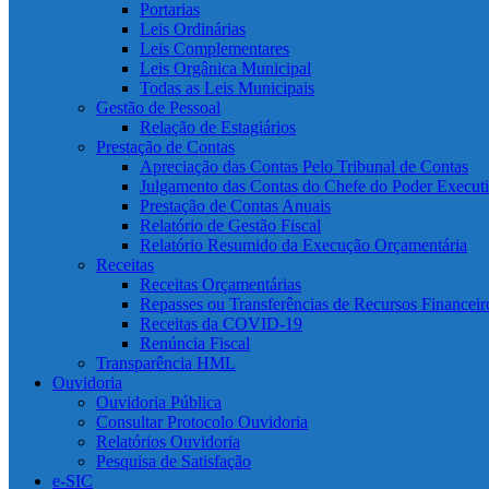
Portarias
Leis Ordinárias
Leis Complementares
Leis Orgânica Municipal
Todas as Leis Municipais
Gestão de Pessoal
Relação de Estagiários
Prestação de Contas
Apreciação das Contas Pelo Tribunal de Contas
Julgamento das Contas do Chefe do Poder Execut
Prestação de Contas Anuais
Relatório de Gestão Fiscal
Relatório Resumido da Execução Orçamentária
Receitas
Receitas Orçamentárias
Repasses ou Transferências de Recursos Financeir
Receitas da COVID-19
Renúncia Fiscal
Transparência HML
Ouvidoria
Ouvidoria Pública
Consultar Protocolo Ouvidoria
Relatórios Ouvidoria
Pesquisa de Satisfação
e-SIC