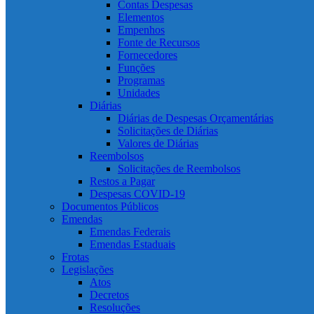
Contas Despesas
Elementos
Empenhos
Fonte de Recursos
Fornecedores
Funções
Programas
Unidades
Diárias
Diárias de Despesas Orçamentárias
Solicitações de Diárias
Valores de Diárias
Reembolsos
Solicitações de Reembolsos
Restos a Pagar
Despesas COVID-19
Documentos Públicos
Emendas
Emendas Federais
Emendas Estaduais
Frotas
Legislações
Atos
Decretos
Resoluções