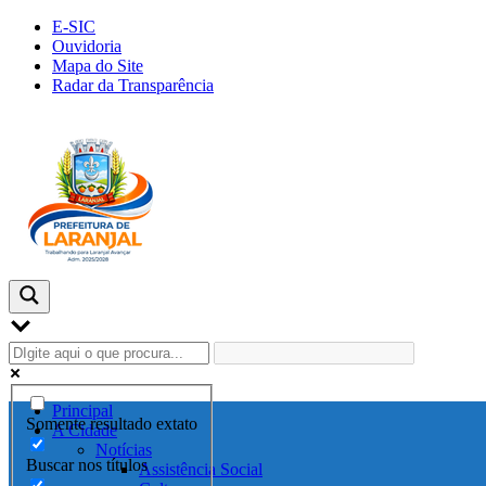
Skip
E-SIC
to
Ouvidoria
content
Mapa do Site
Radar da Transparência
Principal
Somente resultado extato
A Cidade
Notícias
Buscar nos títulos
Assistência Social