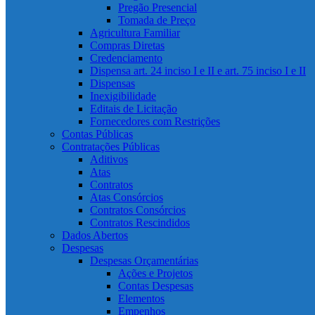
Pregão Presencial
Tomada de Preço
Agricultura Familiar
Compras Diretas
Credenciamento
Dispensa art. 24 inciso I e II e art. 75 inciso I e II
Dispensas
Inexigibilidade
Editais de Licitação
Fornecedores com Restrições
Contas Públicas
Contratações Públicas
Aditivos
Atas
Contratos
Atas Consórcios
Contratos Consórcios
Contratos Rescindidos
Dados Abertos
Despesas
Despesas Orçamentárias
Ações e Projetos
Contas Despesas
Elementos
Empenhos