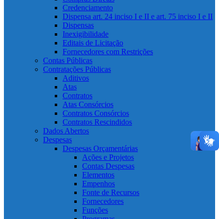
Credenciamento
Dispensa art. 24 inciso I e II e art. 75 inciso I e II
Dispensas
Inexigibilidade
Editais de Licitação
Fornecedores com Restrições
Contas Públicas
Contratações Públicas
Aditivos
Atas
Contratos
Atas Consórcios
Contratos Consórcios
Contratos Rescindidos
Dados Abertos
Despesas
Despesas Orçamentárias
Ações e Projetos
Contas Despesas
Elementos
Empenhos
Fonte de Recursos
Fornecedores
Funções
Programas