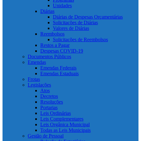
Unidades
Diárias
Diárias de Despesas Orçamentárias
Solicitações de Diárias
Valores de Diárias
Reembolsos
Solicitações de Reembolsos
Restos a Pagar
Despesas COVID-19
Documentos Públicos
Emendas
Emendas Federais
Emendas Estaduais
Frotas
Legislações
Atos
Decretos
Resoluções
Portarias
Leis Ordinárias
Leis Complementares
Leis Orgânica Municipal
Todas as Leis Municipais
Gestão de Pessoal