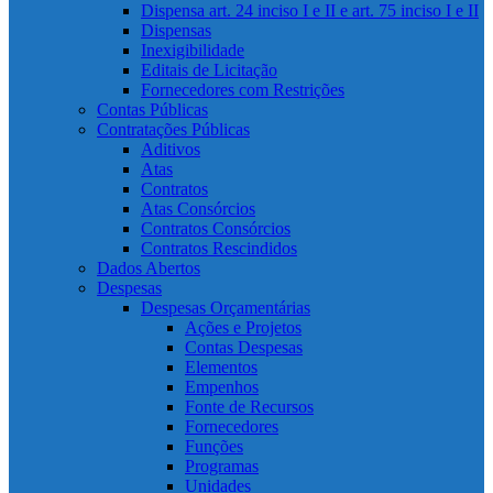
Dispensa art. 24 inciso I e II e art. 75 inciso I e II
Dispensas
Inexigibilidade
Editais de Licitação
Fornecedores com Restrições
Contas Públicas
Contratações Públicas
Aditivos
Atas
Contratos
Atas Consórcios
Contratos Consórcios
Contratos Rescindidos
Dados Abertos
Despesas
Despesas Orçamentárias
Ações e Projetos
Contas Despesas
Elementos
Empenhos
Fonte de Recursos
Fornecedores
Funções
Programas
Unidades