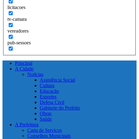
licitacoes
tv-camara
vereadores
pub-sessoes
Principal
A Cidade
Notícias
Assistência Social
Cultura
Educação
Esportes
Defesa Civil
Gabinete do Prefeito
Obras
Saúde
A Prefeitura
Carta de Serviços
Conselhos Municipais