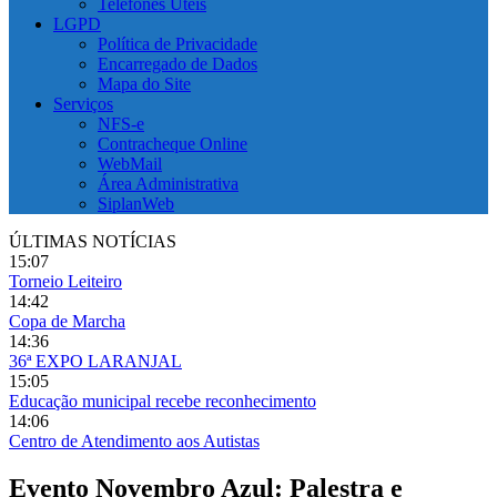
Telefones Úteis
LGPD
Política de Privacidade
Encarregado de Dados
Mapa do Site
Serviços
NFS-e
Contracheque Online
WebMail
Área Administrativa
SiplanWeb
ÚLTIMAS NOTÍCIAS
15:07
Torneio Leiteiro
14:42
Copa de Marcha
14:36
36ª EXPO LARANJAL
15:05
Educação municipal recebe reconhecimento
14:06
Centro de Atendimento aos Autistas
Evento Novembro Azul: Palestra e