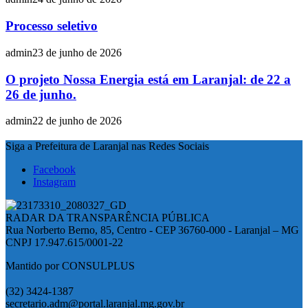
Processo seletivo
admin
23 de junho de 2026
O projeto Nossa Energia está em Laranjal: de 22 a
26 de junho.
admin
22 de junho de 2026
Siga a Prefeitura de Laranjal nas Redes Sociais
Facebook
Instagram
RADAR DA TRANSPARÊNCIA PÚBLICA
Rua Norberto Berno, 85, Centro - CEP 36760-000 - Laranjal – MG
CNPJ 17.947.615/0001-22
Mantido por CONSULPLUS
(32) 3424-1387
secretario.adm@portal.laranjal.mg.gov.br