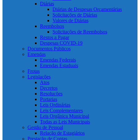
Diárias
Diárias de Despesas Orçamentárias
Solicitações de Diárias
Valores de Diárias
Reembolsos
Solicitações de Reembolsos
Restos a Pagar
Despesas COVID-19
Documentos Públicos
Emendas
Emendas Federais
Emendas Estaduais
Frotas
Legislações
Atos
Decretos
Resoluções
Portarias
Leis Ordinárias
Leis Complementares
Leis Orgânica Municipal
Todas as Leis Municipais
Gestão de Pessoal
Relação de Estagiários
Prestação de Contas