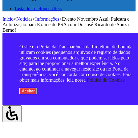
Lista de Telefones Úteis
Início
>
Notícias
>
Informações
>
Evento Novembro Azul: Palestra e
Autorização para Exame de PSA com Dr. José Ricardo de Souza
Berno!
O site e o Portal da Transparência da Prefeitura de Laranjal
utilizam cookies (pequenos arquivos de registro de dados
gravados em seu computador e que podem ser lidos pelo
site) para lhe proporcionar a melhor experiência. No
entanto, ao continuar a navegar neste site ou no Porta da
Transparência, você concorda com o uso de cookies. Para
obter mais informações, leia nossa
Política de Cookies
.
Aceitar