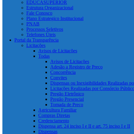
EDUCASUPERIOR
Estrutura Organizacional
Fale Conosco
Plano Estrategico Institucional
PNAB
Processos Seletivos
Telefones Úteis
Portal da Transparência
Licitações
Avisos de Licitações
Todas
Avisos de Licitações
Adesão a Registro de Preço
Concorrência
Convites
Dispensas ou Inexigibilidades Realizadas p
Licitações Realizadas por Consórcio Públic
Pregão Eletrônico
Pregão Presencial
Tomada de Preço
Agricultura Familiar
Compras Diretas
Credenciamento
Dispensa art. 24 inciso I e II e art. 75 inciso I e II
Dispensas