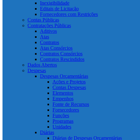
Inexigibilidade
Editais de Licitação
Fornecedores com Restrições
Contas Públicas
Contratações Públicas
Aditivos
Atas
Contratos
Atas Consórcios
Contratos Consórcios
Contratos Rescindidos
Dados Abertos
Despesas
Despesas Orçamentárias
Ações e Projetos
Contas Despesas
Elementos
Empenhos
Fonte de Recursos
Fornecedores
Funções
Programas
Unidades
Diárias
Diárias de Despesas Orçamentárias