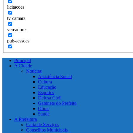
licitacoes
tv-camara
vereadores
pub-sessoes
Principal
A Cidade
Notícias
Assistência Social
Cultura
Educação
Esportes
Defesa Civil
Gabinete do Prefeito
Obras
Saúde
A Prefeitura
Carta de Serviços
Conselhos Municipais