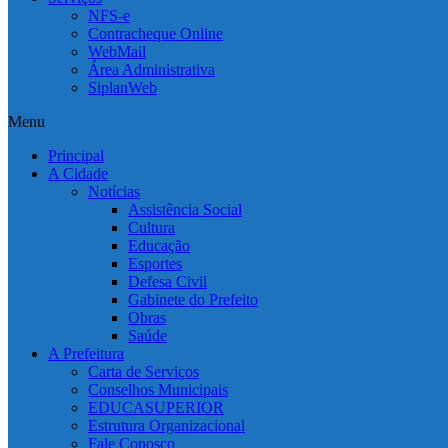
NFS-e
Contracheque Online
WebMail
Área Administrativa
SiplanWeb
Menu
Principal
A Cidade
Notícias
Assistência Social
Cultura
Educação
Esportes
Defesa Civil
Gabinete do Prefeito
Obras
Saúde
A Prefeitura
Carta de Serviços
Conselhos Municipais
EDUCASUPERIOR
Estrutura Organizacional
Fale Conosco