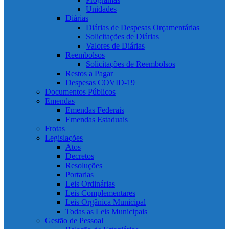
Unidades
Diárias
Diárias de Despesas Orçamentárias
Solicitações de Diárias
Valores de Diárias
Reembolsos
Solicitações de Reembolsos
Restos a Pagar
Despesas COVID-19
Documentos Públicos
Emendas
Emendas Federais
Emendas Estaduais
Frotas
Legislações
Atos
Decretos
Resoluções
Portarias
Leis Ordinárias
Leis Complementares
Leis Orgânica Municipal
Todas as Leis Municipais
Gestão de Pessoal