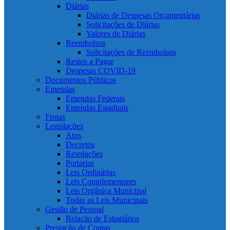
Diárias
Diárias de Despesas Orçamentárias
Solicitações de Diárias
Valores de Diárias
Reembolsos
Solicitações de Reembolsos
Restos a Pagar
Despesas COVID-19
Documentos Públicos
Emendas
Emendas Federais
Emendas Estaduais
Frotas
Legislações
Atos
Decretos
Resoluções
Portarias
Leis Ordinárias
Leis Complementares
Leis Orgânica Municipal
Todas as Leis Municipais
Gestão de Pessoal
Relação de Estagiários
Prestação de Contas