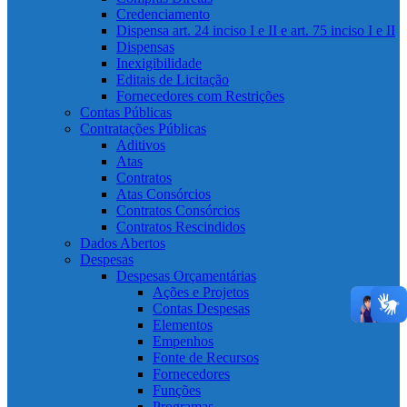
Credenciamento
Dispensa art. 24 inciso I e II e art. 75 inciso I e II
Dispensas
Inexigibilidade
Editais de Licitação
Fornecedores com Restrições
Contas Públicas
Contratações Públicas
Aditivos
Atas
Contratos
Atas Consórcios
Contratos Consórcios
Contratos Rescindidos
Dados Abertos
Despesas
Despesas Orçamentárias
Ações e Projetos
Contas Despesas
Elementos
Empenhos
Fonte de Recursos
Fornecedores
Funções
Programas