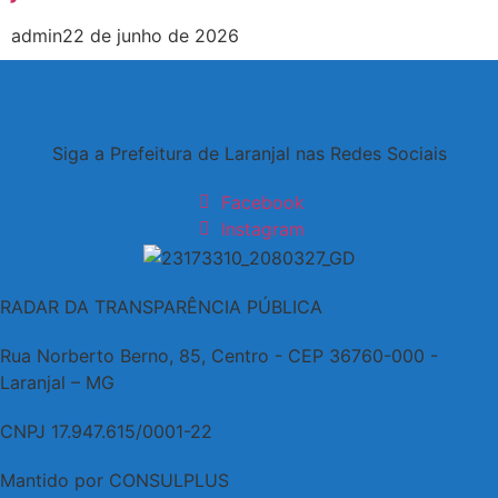
admin
22 de junho de 2026
Siga a Prefeitura de Laranjal nas Redes Sociais
Facebook
Instagram
RADAR DA TRANSPARÊNCIA PÚBLICA
Rua Norberto Berno, 85, Centro - CEP 36760-000 -
Laranjal – MG
CNPJ 17.947.615/0001-22
Mantido por CONSULPLUS