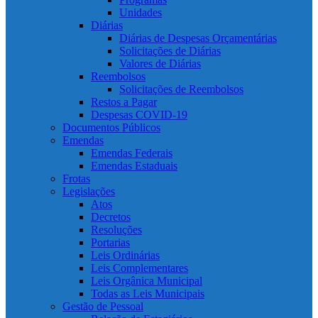
Unidades
Diárias
Diárias de Despesas Orçamentárias
Solicitações de Diárias
Valores de Diárias
Reembolsos
Solicitações de Reembolsos
Restos a Pagar
Despesas COVID-19
Documentos Públicos
Emendas
Emendas Federais
Emendas Estaduais
Frotas
Legislações
Atos
Decretos
Resoluções
Portarias
Leis Ordinárias
Leis Complementares
Leis Orgânica Municipal
Todas as Leis Municipais
Gestão de Pessoal