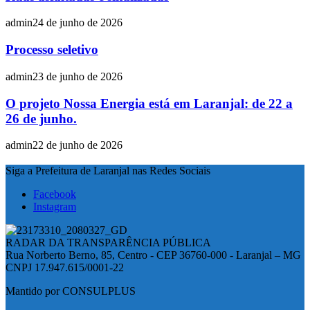
admin
24 de junho de 2026
Processo seletivo
admin
23 de junho de 2026
O projeto Nossa Energia está em Laranjal: de 22 a
26 de junho.
admin
22 de junho de 2026
Siga a Prefeitura de Laranjal nas Redes Sociais
Facebook
Instagram
RADAR DA TRANSPARÊNCIA PÚBLICA
Rua Norberto Berno, 85, Centro - CEP 36760-000 - Laranjal – MG
CNPJ 17.947.615/0001-22
Mantido por CONSULPLUS