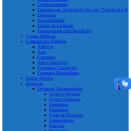
Credenciamento
Dispensa art. 24 inciso I e II e art. 75 inciso I e II
Dispensas
Inexigibilidade
Editais de Licitação
Fornecedores com Restrições
Contas Públicas
Contratações Públicas
Aditivos
Atas
Contratos
Atas Consórcios
Contratos Consórcios
Contratos Rescindidos
Dados Abertos
Despesas
Despesas Orçamentárias
Ações e Projetos
Contas Despesas
Elementos
Empenhos
Fonte de Recursos
Fornecedores
Funções
Programas