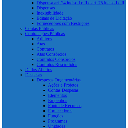
Dispensa art. 24 inciso I e II e art. 75 inciso I e II
Dispensas
Inexigibilidade
Editais de Licitação
Fornecedores com Restrições
Contas Públicas
Contratações Públicas
Aditivos
Atas
Contratos
Atas Consórcios
Contratos Consórcios
Contratos Rescindidos
Dados Abertos
Despesas
Despesas Orçamentárias
Ações e Projetos
Contas Despesas
Elementos
Empenhos
Fonte de Recursos
Fornecedores
Funções
Programas
Unidades