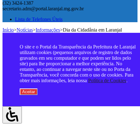
(32) 3424-1387
secretario.adm@portal.laranjal.mg.gov.br
Lista de Telefones Úteis
Início
>
Notícias
>
Informações
>
Dia da Cidadânia em Laranjal
O site e o Portal da Transparência da Prefeitura de Laranjal
utilizam cookies (pequenos arquivos de registro de dados
gravados em seu computador e que podem ser lidos pelo
site) para lhe proporcionar a melhor experiência. No
entanto, ao continuar a navegar neste site ou no Porta da
Transparência, você concorda com o uso de cookies. Para
obter mais informações, leia nossa
Política de Cookies
.
Aceitar