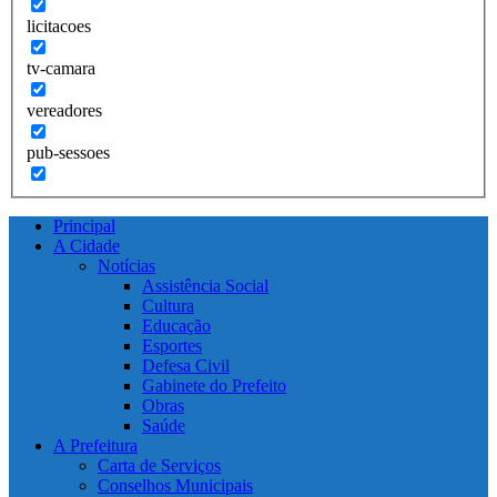
licitacoes
tv-camara
vereadores
pub-sessoes
Principal
A Cidade
Notícias
Assistência Social
Cultura
Educação
Esportes
Defesa Civil
Gabinete do Prefeito
Obras
Saúde
A Prefeitura
Carta de Serviços
Conselhos Municipais