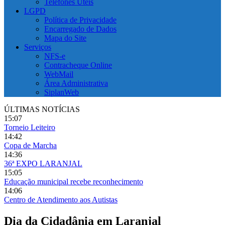
Telefones Úteis
LGPD
Política de Privacidade
Encarregado de Dados
Mapa do Site
Serviços
NFS-e
Contracheque Online
WebMail
Área Administrativa
SiplanWeb
ÚLTIMAS NOTÍCIAS
15:07
Torneio Leiteiro
14:42
Copa de Marcha
14:36
36ª EXPO LARANJAL
15:05
Educação municipal recebe reconhecimento
14:06
Centro de Atendimento aos Autistas
Dia da Cidadânia em Laranjal