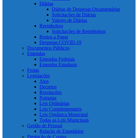
Diárias
Diárias de Despesas Orçamentárias
Solicitações de Diárias
Valores de Diárias
Reembolsos
Solicitações de Reembolsos
Restos a Pagar
Despesas COVID-19
Documentos Públicos
Emendas
Emendas Federais
Emendas Estaduais
Frotas
Legislações
Atos
Decretos
Resoluções
Portarias
Leis Ordinárias
Leis Complementares
Leis Orgânica Municipal
Todas as Leis Municipais
Gestão de Pessoal
Relação de Estagiários
Prestação de Contas