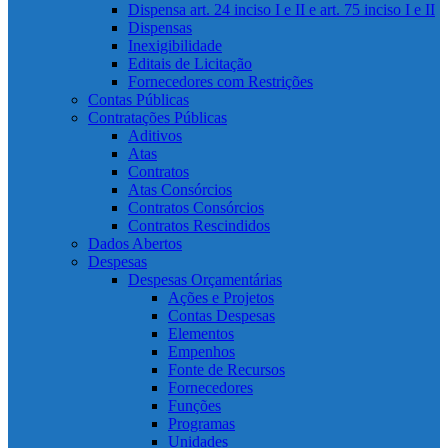
Dispensa art. 24 inciso I e II e art. 75 inciso I e II
Dispensas
Inexigibilidade
Editais de Licitação
Fornecedores com Restrições
Contas Públicas
Contratações Públicas
Aditivos
Atas
Contratos
Atas Consórcios
Contratos Consórcios
Contratos Rescindidos
Dados Abertos
Despesas
Despesas Orçamentárias
Ações e Projetos
Contas Despesas
Elementos
Empenhos
Fonte de Recursos
Fornecedores
Funções
Programas
Unidades