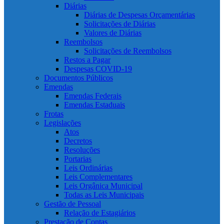
Diárias
Diárias de Despesas Orçamentárias
Solicitações de Diárias
Valores de Diárias
Reembolsos
Solicitações de Reembolsos
Restos a Pagar
Despesas COVID-19
Documentos Públicos
Emendas
Emendas Federais
Emendas Estaduais
Frotas
Legislações
Atos
Decretos
Resoluções
Portarias
Leis Ordinárias
Leis Complementares
Leis Orgânica Municipal
Todas as Leis Municipais
Gestão de Pessoal
Relação de Estagiários
Prestação de Contas