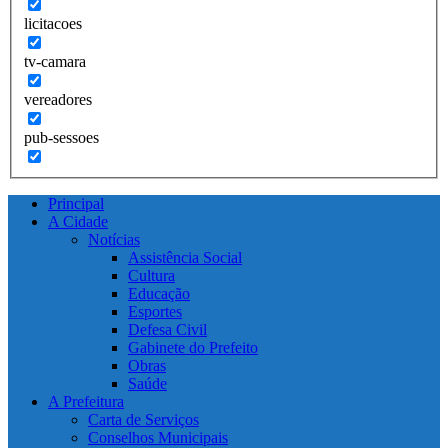
licitacoes
tv-camara
vereadores
pub-sessoes
Principal
A Cidade
Notícias
Assistência Social
Cultura
Educação
Esportes
Defesa Civil
Gabinete do Prefeito
Obras
Saúde
A Prefeitura
Carta de Serviços
Conselhos Municipais