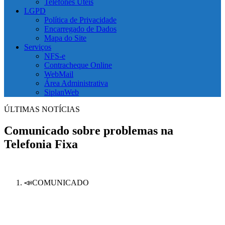
Telefones Úteis
LGPD
Política de Privacidade
Encarregado de Dados
Mapa do Site
Serviços
NFS-e
Contracheque Online
WebMail
Área Administrativa
SiplanWeb
ÚLTIMAS NOTÍCIAS
Comunicado sobre problemas na
Telefonia Fixa
📣COMUNICADO