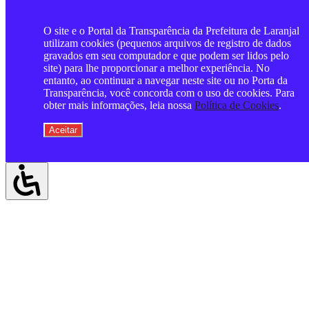
O site e o Portal da Transparência da Prefeitura de Laranjal
utilizam cookies (pequenos arquivos de registro de dados
gravados em seu computador e que podem ser lidos pelo
site) para lhe proporcionar a melhor experiência. No
entanto, ao continuar a navegar neste site ou no Porta da
Transparência, você concorda com o uso de cookies. Para
obter mais informações, leia nossa
Política de Cookies
.
Aceitar