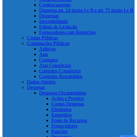
Credenciamento
Dispensa art. 24 inciso I e II e art. 75 inciso I e II
Dispensas
Inexigibilidade
Editais de Licitação
Fornecedores com Restrições
Contas Públicas
Contratações Públicas
Aditivos
Atas
Contratos
Atas Consórcios
Contratos Consórcios
Contratos Rescindidos
Dados Abertos
Despesas
Despesas Orçamentárias
Ações e Projetos
Contas Despesas
Elementos
Empenhos
Fonte de Recursos
Fornecedores
Funções
Programas