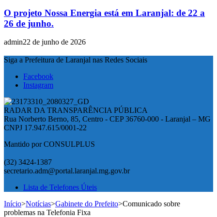
O projeto Nossa Energia está em Laranjal: de 22 a
26 de junho.
admin
22 de junho de 2026
Siga a Prefeitura de Laranjal nas Redes Sociais
Facebook
Instagram
RADAR DA TRANSPARÊNCIA PÚBLICA
Rua Norberto Berno, 85, Centro - CEP 36760-000 - Laranjal – MG
CNPJ 17.947.615/0001-22
Mantido por CONSULPLUS
(32) 3424-1387
secretario.adm@portal.laranjal.mg.gov.br
Lista de Telefones Úteis
Início
>
Notícias
>
Gabinete do Prefeito
>
Comunicado sobre
problemas na Telefonia Fixa