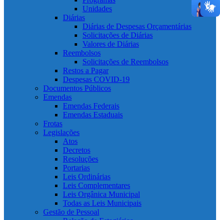
Unidades
Diárias
Diárias de Despesas Orçamentárias
Solicitações de Diárias
Valores de Diárias
Reembolsos
Solicitações de Reembolsos
Restos a Pagar
Despesas COVID-19
Documentos Públicos
Emendas
Emendas Federais
Emendas Estaduais
Frotas
Legislações
Atos
Decretos
Resoluções
Portarias
Leis Ordinárias
Leis Complementares
Leis Orgânica Municipal
Todas as Leis Municipais
Gestão de Pessoal