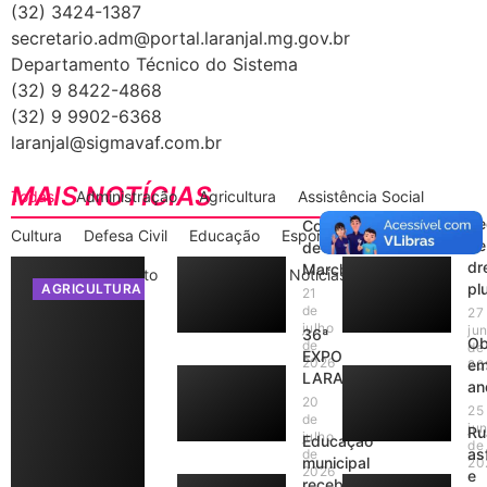
(32) 3424-1387
secretario.adm@portal.laranjal.mg.gov.br
Departamento Técnico do Sistema
(32) 9 8422-4868
(32) 9 9902-6368
laranjal@sigmavaf.com.br
MAIS NOTÍCIAS
Todas
Administração
Agricultura
Assistência Social
Re
Copa
Cultura
Defesa Civil
Educação
Esportes
de
de
dr
Marcha
Gabinete do Prefeito
Informações
Notícias
plu
AGRICULTURA
21
de
27
julho
ju
36ª
Ob
de
de
EXPO
2026
e
20
LARANJAL
an
20
25
de
ju
Ru
julho
Educação
de
as
de
municipal
20
2026
e
recebe