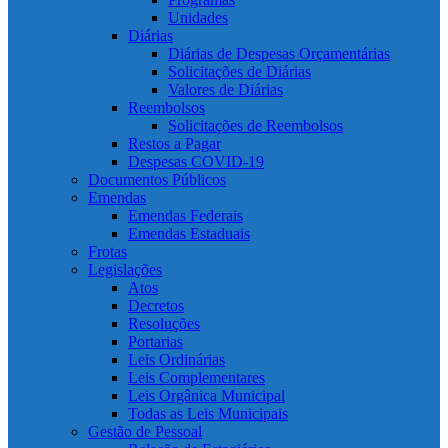
Unidades
Diárias
Diárias de Despesas Orçamentárias
Solicitações de Diárias
Valores de Diárias
Reembolsos
Solicitações de Reembolsos
Restos a Pagar
Despesas COVID-19
Documentos Públicos
Emendas
Emendas Federais
Emendas Estaduais
Frotas
Legislações
Atos
Decretos
Resoluções
Portarias
Leis Ordinárias
Leis Complementares
Leis Orgânica Municipal
Todas as Leis Municipais
Gestão de Pessoal