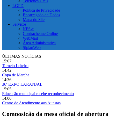
Telefones Úteis
LGPD
Política de Privacidade
Encarregado de Dados
Mapa do Site
Serviços
NFS-e
Contracheque Online
WebMail
Área Administrativa
SiplanWeb
ÚLTIMAS NOTÍCIAS
15:07
Torneio Leiteiro
14:42
Copa de Marcha
14:36
36ª EXPO LARANJAL
15:05
Educação municipal recebe reconhecimento
14:06
Centro de Atendimento aos Autistas
Composição da mesa oficial de abertura