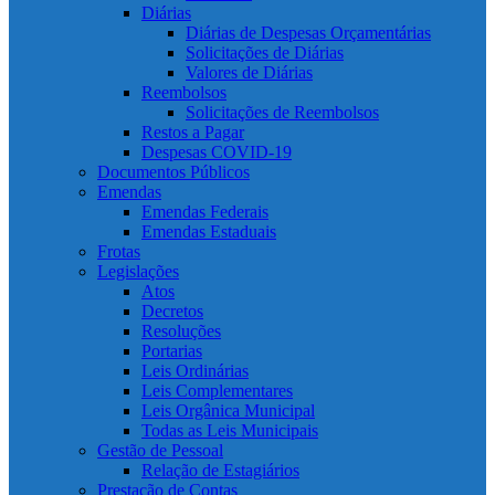
Diárias
Diárias de Despesas Orçamentárias
Solicitações de Diárias
Valores de Diárias
Reembolsos
Solicitações de Reembolsos
Restos a Pagar
Despesas COVID-19
Documentos Públicos
Emendas
Emendas Federais
Emendas Estaduais
Frotas
Legislações
Atos
Decretos
Resoluções
Portarias
Leis Ordinárias
Leis Complementares
Leis Orgânica Municipal
Todas as Leis Municipais
Gestão de Pessoal
Relação de Estagiários
Prestação de Contas