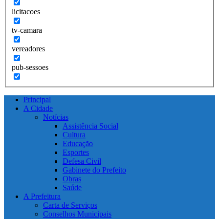
licitacoes
tv-camara
vereadores
pub-sessoes
Principal
A Cidade
Notícias
Assistência Social
Cultura
Educação
Esportes
Defesa Civil
Gabinete do Prefeito
Obras
Saúde
A Prefeitura
Carta de Serviços
Conselhos Municipais