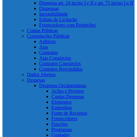
Dispensa art. 24 inciso I e II e art. 75 inciso I e II
Dispensas
Inexigibilidade
Editais de Licitação
Fornecedores com Restrições
Contas Públicas
Contratações Públicas
Aditivos
Atas
Contratos
Atas Consórcios
Contratos Consórcios
Contratos Rescindidos
Dados Abertos
Despesas
Despesas Orçamentárias
Ações e Projetos
Contas Despesas
Elementos
Empenhos
Fonte de Recursos
Fornecedores
Funções
Programas
Unidades