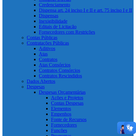
Credenciamento
Dispensa art. 24 inciso I e II e art. 75 inciso I e II
Dispensas
Inexigibilidade
Editais de Licitação
Fornecedores com Restrições
Contas Públicas
Contratações Públicas
Aditivos
Atas
Contratos
Atas Consórcios
Contratos Consórcios
Contratos Rescindidos
Dados Abertos
Despesas
Despesas Orçamentárias
Ações e Projetos
Contas Despesas
Elementos
Empenhos
Fonte de Recursos
Fornecedores
Funções
Programas