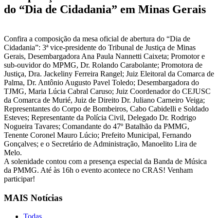
do “Dia de Cidadania” em Minas Gerais
Confira a composição da mesa oficial de abertura do “Dia de
Cidadania”: 3ª vice-presidente do Tribunal de Justiça de Minas
Gerais, Desembargadora Ana Paula Nannetti Caixeta; Promotor e
sub-ouvidor do MPMG, Dr. Rolando Carabolante; Promotora de
Justiça, Dra. Jackeliny Ferreira Rangel; Juiz Eleitoral da Comarca de
Palma, Dr. Antônio Augusto Pavel Toledo; Desembargadora do
TJMG, Maria Lúcia Cabral Caruso; Juiz Coordenador do CEJUSC
da Comarca de Murié, Juiz de Direito Dr. Juliano Carneiro Veiga;
Representantes do Corpo de Bombeiros, Cabo Cabidelli e Soldado
Esteves; Representante da Polícia Civil, Delegado Dr. Rodrigo
Nogueira Tavares; Comandante do 47º Batalhão da PMMG,
Tenente Coronel Mauro Lúcio; Prefeito Municipal, Fernando
Gonçalves; e o Secretário de Administração, Manoelito Lira de
Melo.
A solenidade contou com a presença especial da Banda de Música
da PMMG. Até às 16h o evento acontece no CRAS! Venham
participar!
MAIS Notícias
Todas