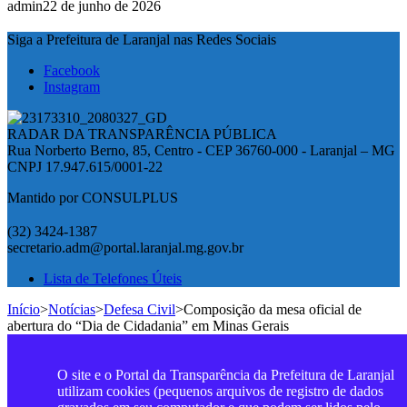
admin
22 de junho de 2026
Siga a Prefeitura de Laranjal nas Redes Sociais
Facebook
Instagram
RADAR DA TRANSPARÊNCIA PÚBLICA
Rua Norberto Berno, 85, Centro - CEP 36760-000 - Laranjal – MG
CNPJ 17.947.615/0001-22
Mantido por CONSULPLUS
(32) 3424-1387
secretario.adm@portal.laranjal.mg.gov.br
Lista de Telefones Úteis
Início
>
Notícias
>
Defesa Civil
>
Composição da mesa oficial de
abertura do “Dia de Cidadania” em Minas Gerais
O site e o Portal da Transparência da Prefeitura de Laranjal
utilizam cookies (pequenos arquivos de registro de dados