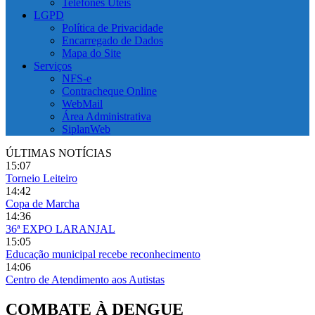
Telefones Úteis
LGPD
Política de Privacidade
Encarregado de Dados
Mapa do Site
Serviços
NFS-e
Contracheque Online
WebMail
Área Administrativa
SiplanWeb
ÚLTIMAS NOTÍCIAS
15:07
Torneio Leiteiro
14:42
Copa de Marcha
14:36
36ª EXPO LARANJAL
15:05
Educação municipal recebe reconhecimento
14:06
Centro de Atendimento aos Autistas
COMBATE À DENGUE