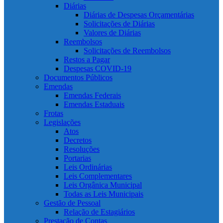
Diárias
Diárias de Despesas Orçamentárias
Solicitações de Diárias
Valores de Diárias
Reembolsos
Solicitações de Reembolsos
Restos a Pagar
Despesas COVID-19
Documentos Públicos
Emendas
Emendas Federais
Emendas Estaduais
Frotas
Legislações
Atos
Decretos
Resoluções
Portarias
Leis Ordinárias
Leis Complementares
Leis Orgânica Municipal
Todas as Leis Municipais
Gestão de Pessoal
Relação de Estagiários
Prestação de Contas