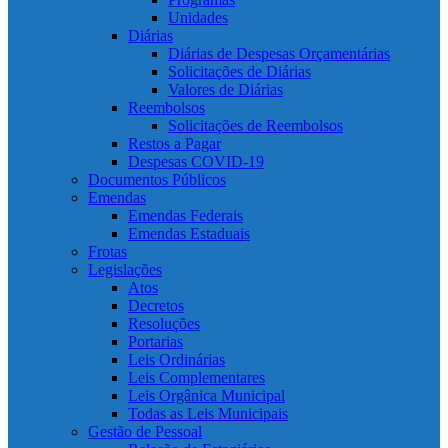
Unidades
Diárias
Diárias de Despesas Orçamentárias
Solicitações de Diárias
Valores de Diárias
Reembolsos
Solicitações de Reembolsos
Restos a Pagar
Despesas COVID-19
Documentos Públicos
Emendas
Emendas Federais
Emendas Estaduais
Frotas
Legislações
Atos
Decretos
Resoluções
Portarias
Leis Ordinárias
Leis Complementares
Leis Orgânica Municipal
Todas as Leis Municipais
Gestão de Pessoal