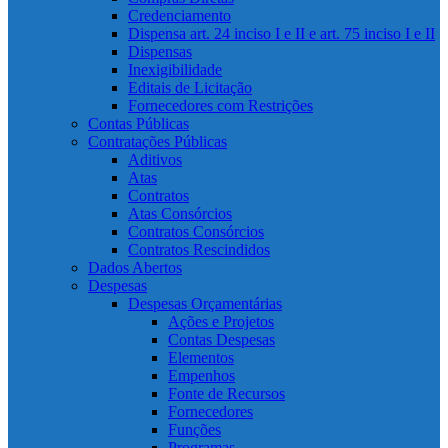
Credenciamento
Dispensa art. 24 inciso I e II e art. 75 inciso I e II
Dispensas
Inexigibilidade
Editais de Licitação
Fornecedores com Restrições
Contas Públicas
Contratações Públicas
Aditivos
Atas
Contratos
Atas Consórcios
Contratos Consórcios
Contratos Rescindidos
Dados Abertos
Despesas
Despesas Orçamentárias
Ações e Projetos
Contas Despesas
Elementos
Empenhos
Fonte de Recursos
Fornecedores
Funções
Programas