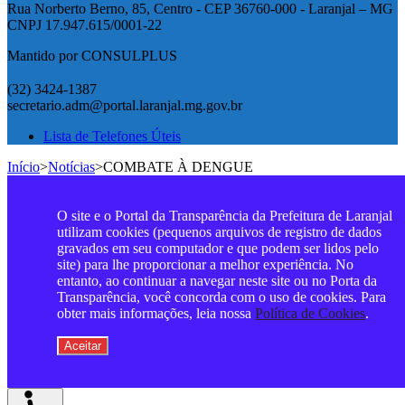
Rua Norberto Berno, 85, Centro - CEP 36760-000 - Laranjal – MG
CNPJ 17.947.615/0001-22
Mantido por CONSULPLUS
(32) 3424-1387
secretario.adm@portal.laranjal.mg.gov.br
Lista de Telefones Úteis
Início
>
Notícias
>
COMBATE À DENGUE
O site e o Portal da Transparência da Prefeitura de Laranjal
utilizam cookies (pequenos arquivos de registro de dados
gravados em seu computador e que podem ser lidos pelo
site) para lhe proporcionar a melhor experiência. No
entanto, ao continuar a navegar neste site ou no Porta da
Transparência, você concorda com o uso de cookies. Para
obter mais informações, leia nossa
Política de Cookies
.
Aceitar