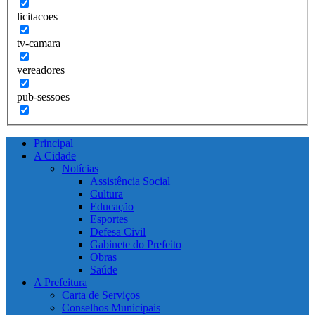
licitacoes
tv-camara
vereadores
pub-sessoes
Principal
A Cidade
Notícias
Assistência Social
Cultura
Educação
Esportes
Defesa Civil
Gabinete do Prefeito
Obras
Saúde
A Prefeitura
Carta de Serviços
Conselhos Municipais