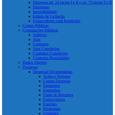
Dispensa art. 24 inciso I e II e art. 75 inciso I e II
Dispensas
Inexigibilidade
Editais de Licitação
Fornecedores com Restrições
Contas Públicas
Contratações Públicas
Aditivos
Atas
Contratos
Atas Consórcios
Contratos Consórcios
Contratos Rescindidos
Dados Abertos
Despesas
Despesas Orçamentárias
Ações e Projetos
Contas Despesas
Elementos
Empenhos
Fonte de Recursos
Fornecedores
Funções
Programas
Unidades