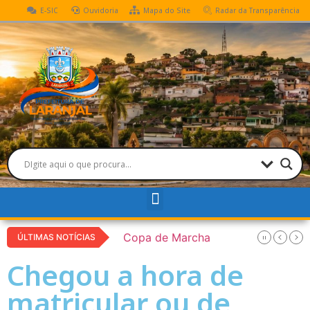
E-SIC
Ouvidoria
Mapa do Site
Radar da Transparência
o
Copa de Marcha
ÚLTIMAS NOTÍCIAS
Chegou a hora de
matricular ou de