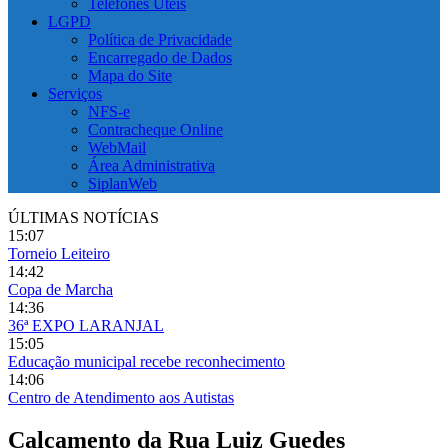
Telefones Úteis
LGPD
Política de Privacidade
Encarregado de Dados
Mapa do Site
Serviços
NFS-e
Contracheque Online
WebMail
Área Administrativa
SiplanWeb
ÚLTIMAS NOTÍCIAS
15:07
Torneio Leiteiro
14:42
Copa de Marcha
14:36
36ª EXPO LARANJAL
15:05
Educação municipal recebe reconhecimento
14:06
Centro de Atendimento aos Autistas
Calçamento da Rua Luiz Guedes