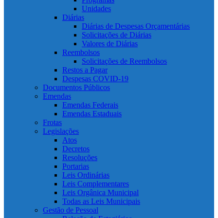
Unidades
Diárias
Diárias de Despesas Orçamentárias
Solicitações de Diárias
Valores de Diárias
Reembolsos
Solicitações de Reembolsos
Restos a Pagar
Despesas COVID-19
Documentos Públicos
Emendas
Emendas Federais
Emendas Estaduais
Frotas
Legislações
Atos
Decretos
Resoluções
Portarias
Leis Ordinárias
Leis Complementares
Leis Orgânica Municipal
Todas as Leis Municipais
Gestão de Pessoal