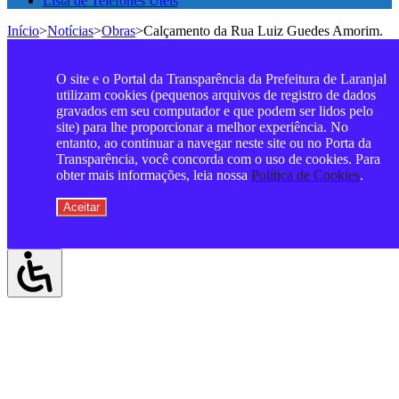
Lista de Telefones Úteis
Início
>
Notícias
>
Obras
>
Calçamento da Rua Luiz Guedes Amorim.
O site e o Portal da Transparência da Prefeitura de Laranjal
utilizam cookies (pequenos arquivos de registro de dados
gravados em seu computador e que podem ser lidos pelo
site) para lhe proporcionar a melhor experiência. No
entanto, ao continuar a navegar neste site ou no Porta da
Transparência, você concorda com o uso de cookies. Para
obter mais informações, leia nossa
Política de Cookies
.
Aceitar