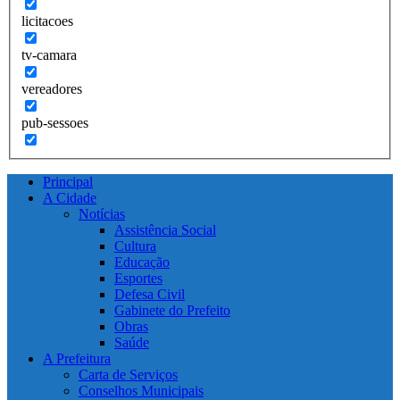
licitacoes
tv-camara
vereadores
pub-sessoes
Principal
A Cidade
Notícias
Assistência Social
Cultura
Educação
Esportes
Defesa Civil
Gabinete do Prefeito
Obras
Saúde
A Prefeitura
Carta de Serviços
Conselhos Municipais