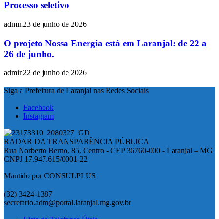
Processo seletivo
admin
23 de junho de 2026
O projeto Nossa Energia está em Laranjal: de 22 a
26 de junho.
admin
22 de junho de 2026
Siga a Prefeitura de Laranjal nas Redes Sociais
Facebook
Instagram
RADAR DA TRANSPARÊNCIA PÚBLICA
Rua Norberto Berno, 85, Centro - CEP 36760-000 - Laranjal – MG
CNPJ 17.947.615/0001-22
Mantido por CONSULPLUS
(32) 3424-1387
secretario.adm@portal.laranjal.mg.gov.br