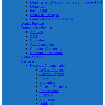
Dispensa art. 24 inciso I e II e art. 75 inciso I e II
Dispensas
Inexigibilidade
Editais de Licitação
Fornecedores com Restrições
Contas Públicas
Contratações Públicas
Aditivos
Atas
Contratos
Atas Consórcios
Contratos Consórcios
Contratos Rescindidos
Dados Abertos
Despesas
Despesas Orçamentárias
Ações e Projetos
Contas Despesas
Elementos
Empenhos
Fonte de Recursos
Fornecedores
Funções
Programas
Unidades