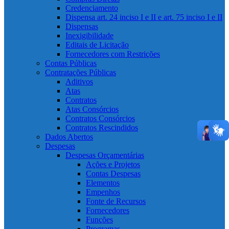
Credenciamento
Dispensa art. 24 inciso I e II e art. 75 inciso I e II
Dispensas
Inexigibilidade
Editais de Licitação
Fornecedores com Restrições
Contas Públicas
Contratações Públicas
Aditivos
Atas
Contratos
Atas Consórcios
Contratos Consórcios
Contratos Rescindidos
Dados Abertos
Despesas
Despesas Orçamentárias
Ações e Projetos
Contas Despesas
Elementos
Empenhos
Fonte de Recursos
Fornecedores
Funções
Programas