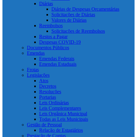
Diárias
Diárias de Despesas Orçamentárias
Solicitações de Diárias
Valores de Diárias
Reembolsos
Solicitações de Reembolsos
Restos a Pagar
Despesas COVID-19
Documentos Públicos
Emendas
Emendas Federais
Emendas Estaduais
Frotas
Legislações
Atos
Decretos
Resoluções
Portarias
Leis Ordinárias
Leis Complementares
Leis Orgânica Municipal
Todas as Leis Municipais
Gestão de Pessoal
Relação de Estagiários
Prestação de Contas