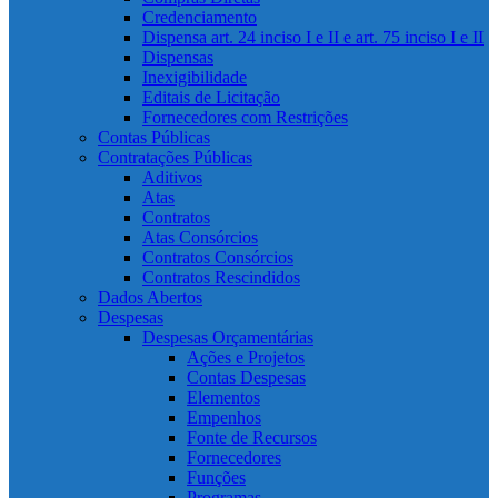
Credenciamento
Dispensa art. 24 inciso I e II e art. 75 inciso I e II
Dispensas
Inexigibilidade
Editais de Licitação
Fornecedores com Restrições
Contas Públicas
Contratações Públicas
Aditivos
Atas
Contratos
Atas Consórcios
Contratos Consórcios
Contratos Rescindidos
Dados Abertos
Despesas
Despesas Orçamentárias
Ações e Projetos
Contas Despesas
Elementos
Empenhos
Fonte de Recursos
Fornecedores
Funções
Programas