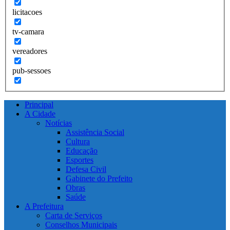
licitacoes
tv-camara
vereadores
pub-sessoes
Principal
A Cidade
Notícias
Assistência Social
Cultura
Educação
Esportes
Defesa Civil
Gabinete do Prefeito
Obras
Saúde
A Prefeitura
Carta de Serviços
Conselhos Municipais