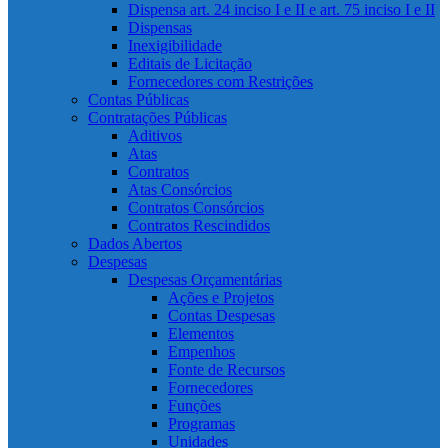
Dispensa art. 24 inciso I e II e art. 75 inciso I e II
Dispensas
Inexigibilidade
Editais de Licitação
Fornecedores com Restrições
Contas Públicas
Contratações Públicas
Aditivos
Atas
Contratos
Atas Consórcios
Contratos Consórcios
Contratos Rescindidos
Dados Abertos
Despesas
Despesas Orçamentárias
Ações e Projetos
Contas Despesas
Elementos
Empenhos
Fonte de Recursos
Fornecedores
Funções
Programas
Unidades