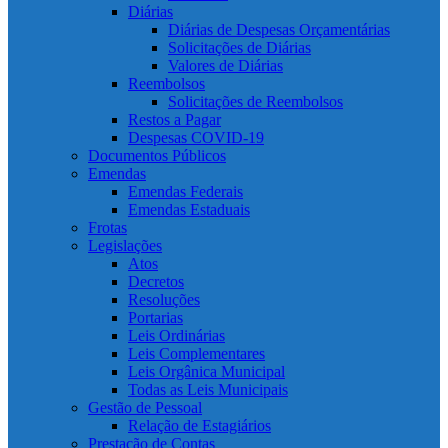
Diárias
Diárias de Despesas Orçamentárias
Solicitações de Diárias
Valores de Diárias
Reembolsos
Solicitações de Reembolsos
Restos a Pagar
Despesas COVID-19
Documentos Públicos
Emendas
Emendas Federais
Emendas Estaduais
Frotas
Legislações
Atos
Decretos
Resoluções
Portarias
Leis Ordinárias
Leis Complementares
Leis Orgânica Municipal
Todas as Leis Municipais
Gestão de Pessoal
Relação de Estagiários
Prestação de Contas