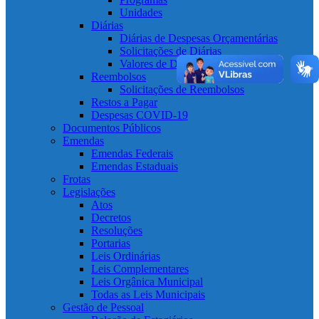
Unidades
Diárias
Diárias de Despesas Orçamentárias
Solicitações de Diárias
Valores de Diárias
Reembolsos
Solicitações de Reembolsos
Restos a Pagar
Despesas COVID-19
Documentos Públicos
Emendas
Emendas Federais
Emendas Estaduais
Frotas
Legislações
Atos
Decretos
Resoluções
Portarias
Leis Ordinárias
Leis Complementares
Leis Orgânica Municipal
Todas as Leis Municipais
Gestão de Pessoal