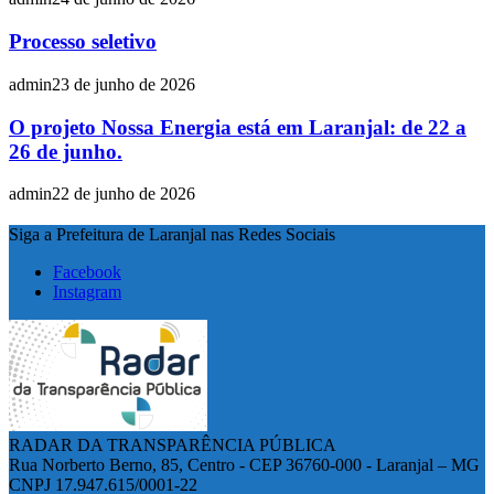
Processo seletivo
admin
23 de junho de 2026
O projeto Nossa Energia está em Laranjal: de 22 a
26 de junho.
admin
22 de junho de 2026
Siga a Prefeitura de Laranjal nas Redes Sociais
Facebook
Instagram
RADAR DA TRANSPARÊNCIA PÚBLICA
Rua Norberto Berno, 85, Centro - CEP 36760-000 - Laranjal – MG
CNPJ 17.947.615/0001-22