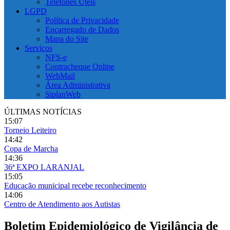
Telefones Úteis
LGPD
Política de Privacidade
Encarregado de Dados
Mapa do Site
Serviços
NFS-e
Contracheque Online
WebMail
Área Administrativa
SiplanWeb
ÚLTIMAS NOTÍCIAS
15:07
Torneio Leiteiro
14:42
Copa de Marcha
14:36
36ª EXPO LARANJAL
15:05
Educação municipal recebe reconhecimento
14:06
Centro de Atendimento aos Autistas
Boletim Epidemiológico de Vigilância de