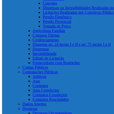
Convites
Dispensas ou Inexigibilidades Realizadas p
Licitações Realizadas por Consórcio Públic
Pregão Eletrônico
Pregão Presencial
Tomada de Preço
Agricultura Familiar
Compras Diretas
Credenciamento
Dispensa art. 24 inciso I e II e art. 75 inciso I e II
Dispensas
Inexigibilidade
Editais de Licitação
Fornecedores com Restrições
Contas Públicas
Contratações Públicas
Aditivos
Atas
Contratos
Atas Consórcios
Contratos Consórcios
Contratos Rescindidos
Dados Abertos
Despesas
Despesas Orçamentárias