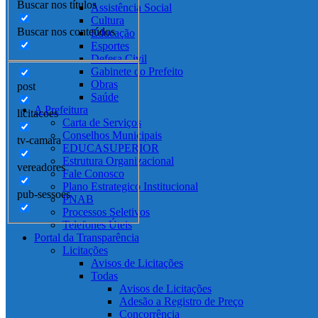
Buscar nos títulos
Assistência Social
Cultura
Buscar nos conteúdos
Educação
Esportes
Defesa Civil
Gabinete do Prefeito
Obras
post
Saúde
A Prefeitura
licitacoes
Carta de Serviços
Conselhos Municipais
tv-camara
EDUCASUPERIOR
Estrutura Organizacional
vereadores
Fale Conosco
Plano Estrategico Institucional
pub-sessoes
PNAB
Processos Seletivos
Telefones Úteis
Portal da Transparência
Licitações
Avisos de Licitações
Todas
Avisos de Licitações
Adesão a Registro de Preço
Concorrência