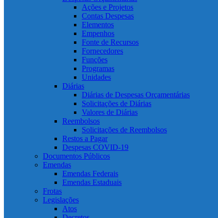
Ações e Projetos
Contas Despesas
Elementos
Empenhos
Fonte de Recursos
Fornecedores
Funções
Programas
Unidades
Diárias
Diárias de Despesas Orçamentárias
Solicitações de Diárias
Valores de Diárias
Reembolsos
Solicitações de Reembolsos
Restos a Pagar
Despesas COVID-19
Documentos Públicos
Emendas
Emendas Federais
Emendas Estaduais
Frotas
Legislações
Atos
Decretos