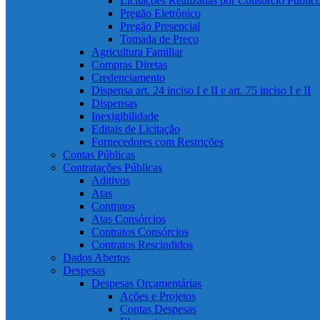
Licitações Realizadas por Consórcio Públic
Pregão Eletrônico
Pregão Presencial
Tomada de Preço
Agricultura Familiar
Compras Diretas
Credenciamento
Dispensa art. 24 inciso I e II e art. 75 inciso I e II
Dispensas
Inexigibilidade
Editais de Licitação
Fornecedores com Restrições
Contas Públicas
Contratações Públicas
Aditivos
Atas
Contratos
Atas Consórcios
Contratos Consórcios
Contratos Rescindidos
Dados Abertos
Despesas
Despesas Orçamentárias
Ações e Projetos
Contas Despesas