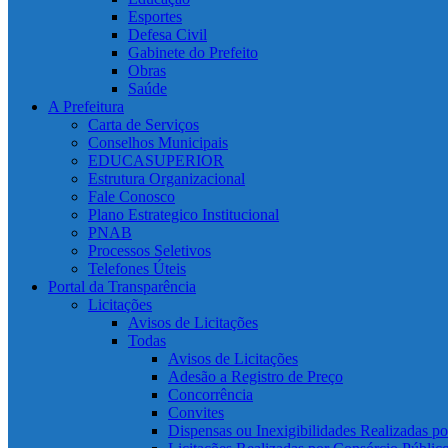
Esportes
Defesa Civil
Gabinete do Prefeito
Obras
Saúde
A Prefeitura
Carta de Serviços
Conselhos Municipais
EDUCASUPERIOR
Estrutura Organizacional
Fale Conosco
Plano Estrategico Institucional
PNAB
Processos Seletivos
Telefones Úteis
Portal da Transparência
Licitações
Avisos de Licitações
Todas
Avisos de Licitações
Adesão a Registro de Preço
Concorrência
Convites
Dispensas ou Inexigibilidades Realizadas p