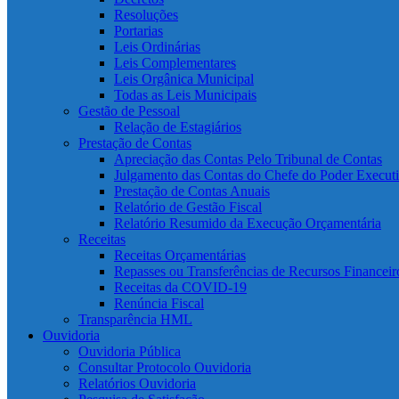
Resoluções
Portarias
Leis Ordinárias
Leis Complementares
Leis Orgânica Municipal
Todas as Leis Municipais
Gestão de Pessoal
Relação de Estagiários
Prestação de Contas
Apreciação das Contas Pelo Tribunal de Contas
Julgamento das Contas do Chefe do Poder Execut
Prestação de Contas Anuais
Relatório de Gestão Fiscal
Relatório Resumido da Execução Orçamentária
Receitas
Receitas Orçamentárias
Repasses ou Transferências de Recursos Financeir
Receitas da COVID-19
Renúncia Fiscal
Transparência HML
Ouvidoria
Ouvidoria Pública
Consultar Protocolo Ouvidoria
Relatórios Ouvidoria