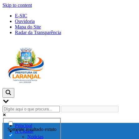
Skip to content
E-SIC
Ouvidoria
Mapa do Site
Radar da Transparência
Principal
Somente resultado extato
A Cidade
Notícias