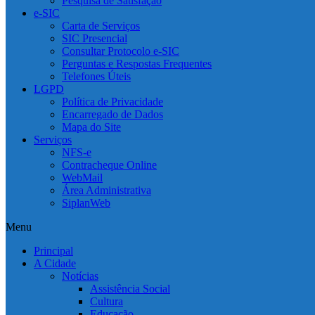
Pesquisa de Satisfação
e-SIC
Carta de Serviços
SIC Presencial
Consultar Protocolo e-SIC
Perguntas e Respostas Frequentes
Telefones Úteis
LGPD
Política de Privacidade
Encarregado de Dados
Mapa do Site
Serviços
NFS-e
Contracheque Online
WebMail
Área Administrativa
SiplanWeb
Menu
Principal
A Cidade
Notícias
Assistência Social
Cultura
Educação