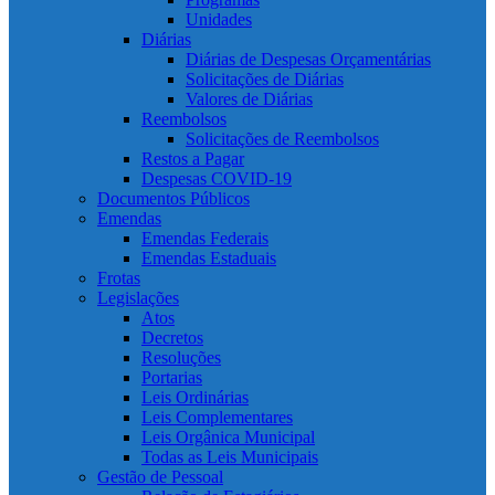
Unidades
Diárias
Diárias de Despesas Orçamentárias
Solicitações de Diárias
Valores de Diárias
Reembolsos
Solicitações de Reembolsos
Restos a Pagar
Despesas COVID-19
Documentos Públicos
Emendas
Emendas Federais
Emendas Estaduais
Frotas
Legislações
Atos
Decretos
Resoluções
Portarias
Leis Ordinárias
Leis Complementares
Leis Orgânica Municipal
Todas as Leis Municipais
Gestão de Pessoal