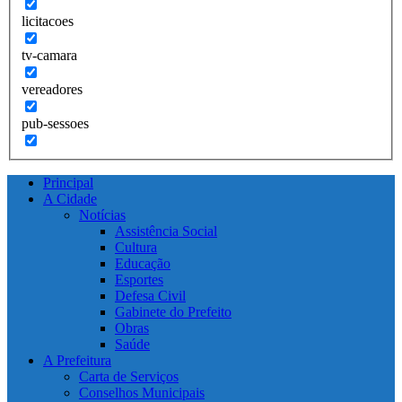
licitacoes
tv-camara
vereadores
pub-sessoes
Principal
A Cidade
Notícias
Assistência Social
Cultura
Educação
Esportes
Defesa Civil
Gabinete do Prefeito
Obras
Saúde
A Prefeitura
Carta de Serviços
Conselhos Municipais