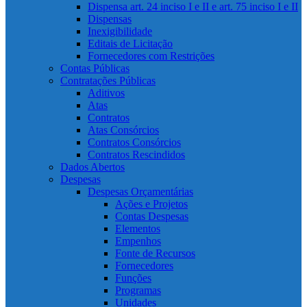
Dispensa art. 24 inciso I e II e art. 75 inciso I e II
Dispensas
Inexigibilidade
Editais de Licitação
Fornecedores com Restrições
Contas Públicas
Contratações Públicas
Aditivos
Atas
Contratos
Atas Consórcios
Contratos Consórcios
Contratos Rescindidos
Dados Abertos
Despesas
Despesas Orçamentárias
Ações e Projetos
Contas Despesas
Elementos
Empenhos
Fonte de Recursos
Fornecedores
Funções
Programas
Unidades