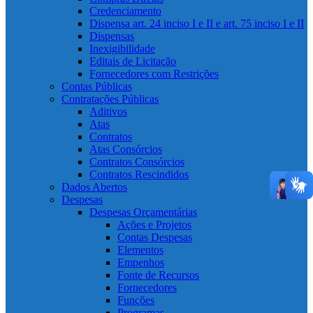
Credenciamento
Dispensa art. 24 inciso I e II e art. 75 inciso I e II
Dispensas
Inexigibilidade
Editais de Licitação
Fornecedores com Restrições
Contas Públicas
Contratações Públicas
Aditivos
Atas
Contratos
Atas Consórcios
Contratos Consórcios
Contratos Rescindidos
Dados Abertos
Despesas
Despesas Orçamentárias
Ações e Projetos
Contas Despesas
Elementos
Empenhos
Fonte de Recursos
Fornecedores
Funções
Programas