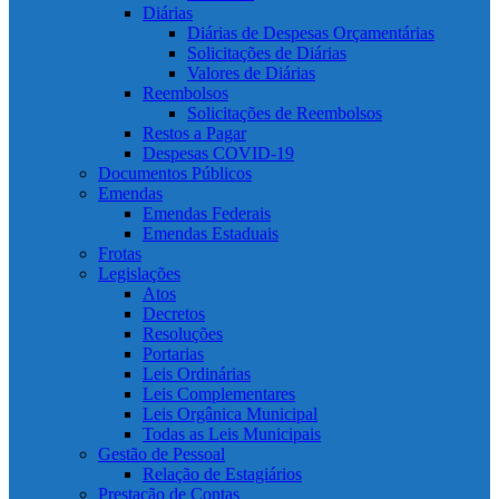
Diárias
Diárias de Despesas Orçamentárias
Solicitações de Diárias
Valores de Diárias
Reembolsos
Solicitações de Reembolsos
Restos a Pagar
Despesas COVID-19
Documentos Públicos
Emendas
Emendas Federais
Emendas Estaduais
Frotas
Legislações
Atos
Decretos
Resoluções
Portarias
Leis Ordinárias
Leis Complementares
Leis Orgânica Municipal
Todas as Leis Municipais
Gestão de Pessoal
Relação de Estagiários
Prestação de Contas