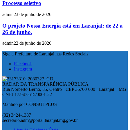
Processo seletivo
admin
23 de junho de 2026
O projeto Nossa Energia está em Laranjal: de 22 a
26 de junho.
admin
22 de junho de 2026
Siga a Prefeitura de Laranjal nas Redes Sociais
Facebook
Instagram
RADAR DA TRANSPARÊNCIA PÚBLICA
Rua Norberto Berno, 85, Centro - CEP 36760-000 - Laranjal – MG
CNPJ 17.947.615/0001-22
Mantido por CONSULPLUS
(32) 3424-1387
secretario.adm@portal.laranjal.mg.gov.br