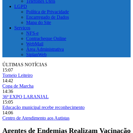
Telefones Úteis
LGPD
Política de Privacidade
Encarregado de Dados
Mapa do Site
Serviços
NFS-e
Contracheque Online
WebMail
Área Administrativa
SiplanWeb
ÚLTIMAS NOTÍCIAS
15:07
Torneio Leiteiro
14:42
Copa de Marcha
14:36
36ª EXPO LARANJAL
15:05
Educação municipal recebe reconhecimento
14:06
Centro de Atendimento aos Autistas
Agentes de Endemias Realizam Vacinação