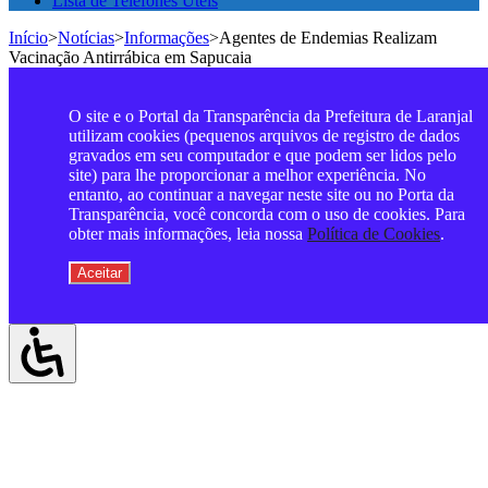
Lista de Telefones Úteis
Início
>
Notícias
>
Informações
>
Agentes de Endemias Realizam
Vacinação Antirrábica em Sapucaia
O site e o Portal da Transparência da Prefeitura de Laranjal
utilizam cookies (pequenos arquivos de registro de dados
gravados em seu computador e que podem ser lidos pelo
site) para lhe proporcionar a melhor experiência. No
entanto, ao continuar a navegar neste site ou no Porta da
Transparência, você concorda com o uso de cookies. Para
obter mais informações, leia nossa
Política de Cookies
.
Aceitar