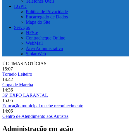
Telefones Úteis
LGPD
Política de Privacidade
Encarregado de Dados
Mapa do Site
Serviços
NFS-e
Contracheque Online
WebMail
Área Administrativa
SiplanWeb
ÚLTIMAS NOTÍCIAS
15:07
Torneio Leiteiro
14:42
Copa de Marcha
14:36
36ª EXPO LARANJAL
15:05
Educação municipal recebe reconhecimento
14:06
Centro de Atendimento aos Autistas
Administração em ação