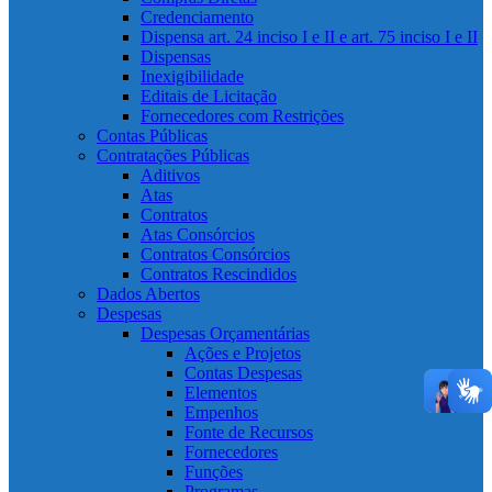
Credenciamento
Dispensa art. 24 inciso I e II e art. 75 inciso I e II
Dispensas
Inexigibilidade
Editais de Licitação
Fornecedores com Restrições
Contas Públicas
Contratações Públicas
Aditivos
Atas
Contratos
Atas Consórcios
Contratos Consórcios
Contratos Rescindidos
Dados Abertos
Despesas
Despesas Orçamentárias
Ações e Projetos
Contas Despesas
Elementos
Empenhos
Fonte de Recursos
Fornecedores
Funções
Programas