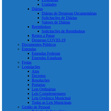
Unidades
Diárias
Diárias de Despesas Orçamentárias
Solicitações de Diárias
Valores de Diárias
Reembolsos
Solicitações de Reembolsos
Restos a Pagar
Despesas COVID-19
Documentos Públicos
Emendas
Emendas Federais
Emendas Estaduais
Frotas
Legislações
Atos
Decretos
Resoluções
Portarias
Leis Ordinárias
Leis Complementares
Leis Orgânica Municipal
Todas as Leis Municipais
Gestão de Pessoal