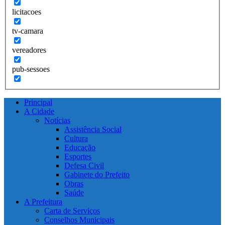
licitacoes
tv-camara
vereadores
pub-sessoes
Principal
A Cidade
Notícias
Assistência Social
Cultura
Educação
Esportes
Defesa Civil
Gabinete do Prefeito
Obras
Saúde
A Prefeitura
Carta de Serviços
Conselhos Municipais