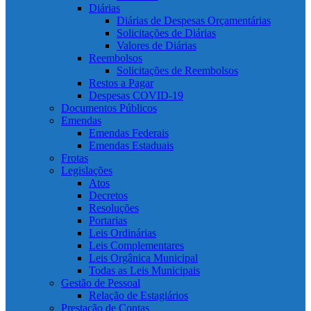
Diárias
Diárias de Despesas Orçamentárias
Solicitações de Diárias
Valores de Diárias
Reembolsos
Solicitações de Reembolsos
Restos a Pagar
Despesas COVID-19
Documentos Públicos
Emendas
Emendas Federais
Emendas Estaduais
Frotas
Legislações
Atos
Decretos
Resoluções
Portarias
Leis Ordinárias
Leis Complementares
Leis Orgânica Municipal
Todas as Leis Municipais
Gestão de Pessoal
Relação de Estagiários
Prestação de Contas