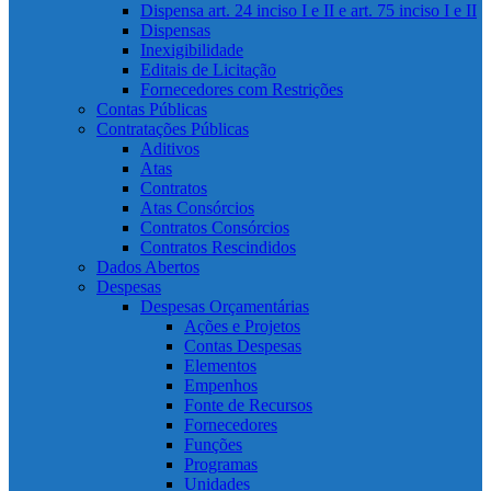
Dispensa art. 24 inciso I e II e art. 75 inciso I e II
Dispensas
Inexigibilidade
Editais de Licitação
Fornecedores com Restrições
Contas Públicas
Contratações Públicas
Aditivos
Atas
Contratos
Atas Consórcios
Contratos Consórcios
Contratos Rescindidos
Dados Abertos
Despesas
Despesas Orçamentárias
Ações e Projetos
Contas Despesas
Elementos
Empenhos
Fonte de Recursos
Fornecedores
Funções
Programas
Unidades