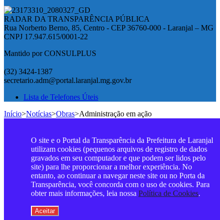
RADAR DA TRANSPARÊNCIA PÚBLICA
Rua Norberto Berno, 85, Centro - CEP 36760-000 - Laranjal – MG
CNPJ 17.947.615/0001-22
Mantido por CONSULPLUS
(32) 3424-1387
secretario.adm@portal.laranjal.mg.gov.br
Lista de Telefones Úteis
Início
>
Notícias
>
Obras
>
Administração em ação
O site e o Portal da Transparência da Prefeitura de Laranjal
utilizam cookies (pequenos arquivos de registro de dados
gravados em seu computador e que podem ser lidos pelo
site) para lhe proporcionar a melhor experiência. No
entanto, ao continuar a navegar neste site ou no Porta da
Transparência, você concorda com o uso de cookies. Para
obter mais informações, leia nossa
Política de Cookies
.
Aceitar