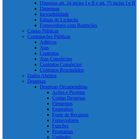
Dispensa art. 24 inciso I e II e art. 75 inciso I e II
Dispensas
Inexigibilidade
Editais de Licitação
Fornecedores com Restrições
Contas Públicas
Contratações Públicas
Aditivos
Atas
Contratos
Atas Consórcios
Contratos Consórcios
Contratos Rescindidos
Dados Abertos
Despesas
Despesas Orçamentárias
Ações e Projetos
Contas Despesas
Elementos
Empenhos
Fonte de Recursos
Fornecedores
Funções
Programas
Unidades