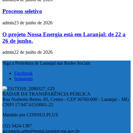
Processo seletivo
admin
23 de junho de 2026
O projeto Nossa Energia está em Laranjal: de 22 a
26 de junho.
admin
22 de junho de 2026
Siga a Prefeitura de Laranjal nas Redes Sociais
Facebook
Instagram
RADAR DA TRANSPARÊNCIA PÚBLICA
Rua Norberto Berno, 85, Centro - CEP 36760-000 - Laranjal – MG
CNPJ 17.947.615/0001-22
Mantido por CONSULPLUS
(32) 3424-1387
secretario.adm@portal.laranjal.mg.gov.br