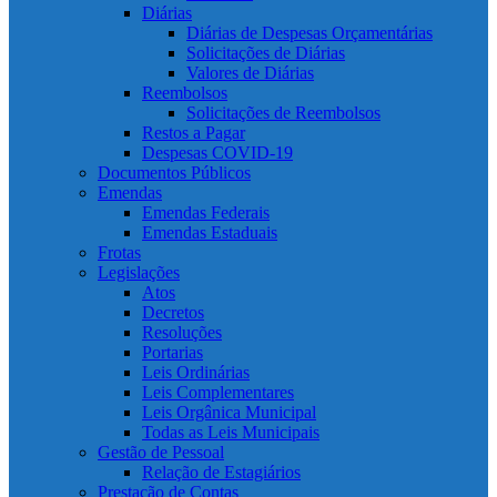
Diárias
Diárias de Despesas Orçamentárias
Solicitações de Diárias
Valores de Diárias
Reembolsos
Solicitações de Reembolsos
Restos a Pagar
Despesas COVID-19
Documentos Públicos
Emendas
Emendas Federais
Emendas Estaduais
Frotas
Legislações
Atos
Decretos
Resoluções
Portarias
Leis Ordinárias
Leis Complementares
Leis Orgânica Municipal
Todas as Leis Municipais
Gestão de Pessoal
Relação de Estagiários
Prestação de Contas