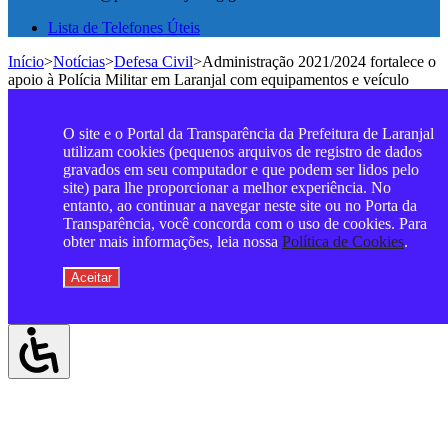
Lista de Telefones Úteis
Início
>
Notícias
>
Defesa Civil
>
Administração 2021/2024 fortalece o
apoio à Polícia Militar em Laranjal com equipamentos e veículo
O site e o Portal da Transparência da Prefeitura de Laranjal
utilizam cookies (pequenos arquivos de registro de dados
gravados em seu computador e que podem ser lidos pelo
site) para lhe proporcionar a melhor experiência. No
entanto, ao continuar a navegar neste site ou no Porta da
Transparência, você concorda com o uso de cookies. Para
obter mais informações, leia nossa
Política de Cookies
.
Aceitar