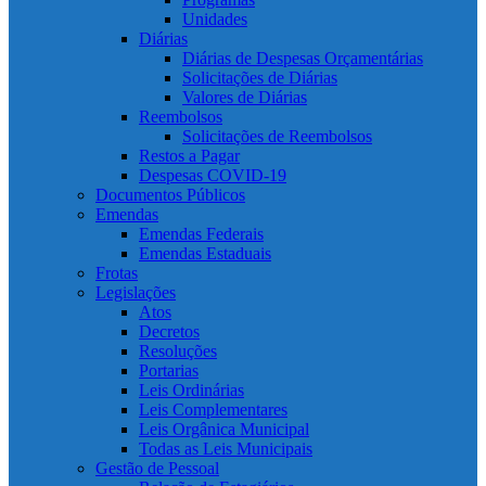
Unidades
Diárias
Diárias de Despesas Orçamentárias
Solicitações de Diárias
Valores de Diárias
Reembolsos
Solicitações de Reembolsos
Restos a Pagar
Despesas COVID-19
Documentos Públicos
Emendas
Emendas Federais
Emendas Estaduais
Frotas
Legislações
Atos
Decretos
Resoluções
Portarias
Leis Ordinárias
Leis Complementares
Leis Orgânica Municipal
Todas as Leis Municipais
Gestão de Pessoal