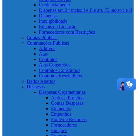
Credenciamento
Dispensa art. 24 inciso I e II e art. 75 inciso I e II
Dispensas
Inexigibilidade
Editais de Licitação
Fornecedores com Restrições
Contas Públicas
Contratações Públicas
Aditivos
Atas
Contratos
Atas Consórcios
Contratos Consórcios
Contratos Rescindidos
Dados Abertos
Despesas
Despesas Orçamentárias
Ações e Projetos
Contas Despesas
Elementos
Empenhos
Fonte de Recursos
Fornecedores
Funções
Programas