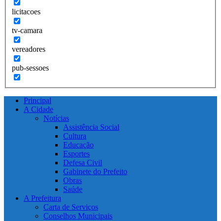
licitacoes
tv-camara
vereadores
pub-sessoes
Principal
A Cidade
Notícias
Assistência Social
Cultura
Educação
Esportes
Defesa Civil
Gabinete do Prefeito
Obras
Saúde
A Prefeitura
Carta de Serviços
Conselhos Municipais