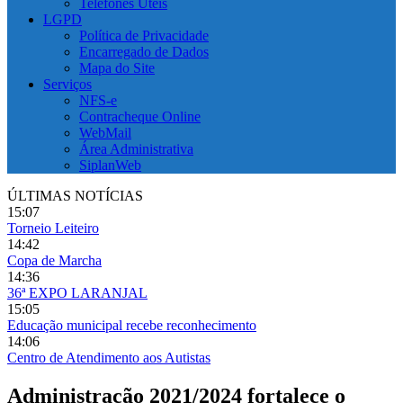
Telefones Úteis
LGPD
Política de Privacidade
Encarregado de Dados
Mapa do Site
Serviços
NFS-e
Contracheque Online
WebMail
Área Administrativa
SiplanWeb
ÚLTIMAS NOTÍCIAS
15:07
Torneio Leiteiro
14:42
Copa de Marcha
14:36
36ª EXPO LARANJAL
15:05
Educação municipal recebe reconhecimento
14:06
Centro de Atendimento aos Autistas
Administração 2021/2024 fortalece o