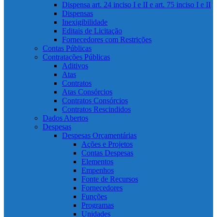
Dispensa art. 24 inciso I e II e art. 75 inciso I e II
Dispensas
Inexigibilidade
Editais de Licitação
Fornecedores com Restrições
Contas Públicas
Contratações Públicas
Aditivos
Atas
Contratos
Atas Consórcios
Contratos Consórcios
Contratos Rescindidos
Dados Abertos
Despesas
Despesas Orçamentárias
Ações e Projetos
Contas Despesas
Elementos
Empenhos
Fonte de Recursos
Fornecedores
Funções
Programas
Unidades