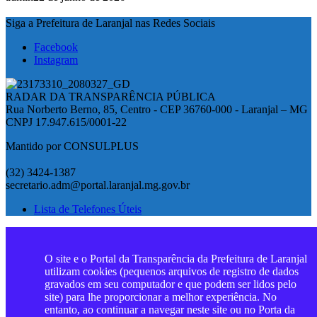
Siga a Prefeitura de Laranjal nas Redes Sociais
Facebook
Instagram
RADAR DA TRANSPARÊNCIA PÚBLICA
Rua Norberto Berno, 85, Centro - CEP 36760-000 - Laranjal – MG
CNPJ 17.947.615/0001-22
Mantido por CONSULPLUS
(32) 3424-1387
secretario.adm@portal.laranjal.mg.gov.br
Lista de Telefones Úteis
O site e o Portal da Transparência da Prefeitura de Laranjal
utilizam cookies (pequenos arquivos de registro de dados
gravados em seu computador e que podem ser lidos pelo
site) para lhe proporcionar a melhor experiência. No
entanto, ao continuar a navegar neste site ou no Porta da