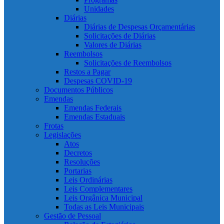
Unidades
Diárias
Diárias de Despesas Orçamentárias
Solicitações de Diárias
Valores de Diárias
Reembolsos
Solicitações de Reembolsos
Restos a Pagar
Despesas COVID-19
Documentos Públicos
Emendas
Emendas Federais
Emendas Estaduais
Frotas
Legislações
Atos
Decretos
Resoluções
Portarias
Leis Ordinárias
Leis Complementares
Leis Orgânica Municipal
Todas as Leis Municipais
Gestão de Pessoal