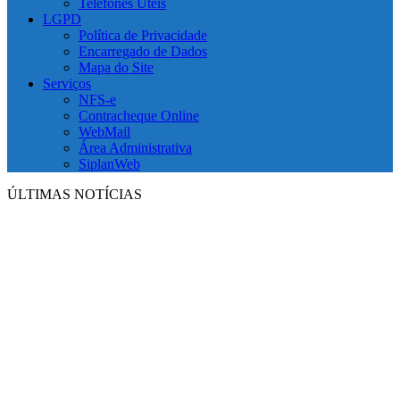
Telefones Úteis
LGPD
Política de Privacidade
Encarregado de Dados
Mapa do Site
Serviços
NFS-e
Contracheque Online
WebMail
Área Administrativa
SiplanWeb
ÚLTIMAS NOTÍCIAS