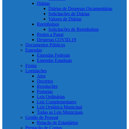
Diárias
Diárias de Despesas Orçamentárias
Solicitações de Diárias
Valores de Diárias
Reembolsos
Solicitações de Reembolsos
Restos a Pagar
Despesas COVID-19
Documentos Públicos
Emendas
Emendas Federais
Emendas Estaduais
Frotas
Legislações
Atos
Decretos
Resoluções
Portarias
Leis Ordinárias
Leis Complementares
Leis Orgânica Municipal
Todas as Leis Municipais
Gestão de Pessoal
Relação de Estagiários
Prestação de Contas