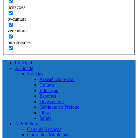
licitacoes
tv-camara
vereadores
pub-sessoes
Principal
A Cidade
Notícias
Assistência Social
Cultura
Educação
Esportes
Defesa Civil
Gabinete do Prefeito
Obras
Saúde
A Prefeitura
Carta de Serviços
Conselhos Municipais