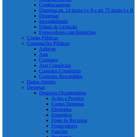
Credenciamento
Dispensa art. 24 inciso I e II e art. 75 inciso I e II
Dispensas
Inexigibilidade
Editais de Licitação
Fornecedores com Restrições
Contas Públicas
Contratações Públicas
Aditivos
Atas
Contratos
Atas Consórcios
Contratos Consórcios
Contratos Rescindidos
Dados Abertos
Despesas
Despesas Orçamentárias
Ações e Projetos
Contas Despesas
Elementos
Empenhos
Fonte de Recursos
Fornecedores
Funções
Programas