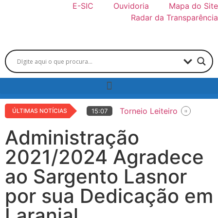
E-SIC
Ouvidoria
Mapa do Site
Radar da Transparência
Torneio Leiteiro
ÚLTIMAS NOTÍCIAS
15:07
Copa de Marcha
14:42
Administração
36ª EXPO LARANJAL
14:36
2021/2024 Agradece
Educação municipal rece
15:05
ao Sargento Lasnor
Centro de Atendimento ao
14:06
por sua Dedicação em
Laranjal