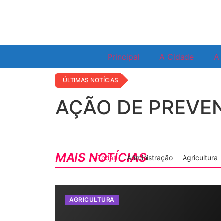
Principal
A Cidade
A 
ÚLTIMAS NOTÍCIAS
AÇÃO DE PREVE
MAIS NOTÍCIAS
Todas
Administração
Agricultura
AGRICULTURA