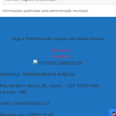
Informações publicadas pela administração municipal.
Siga a Prefeitura de Laranjal nas Redes Sociais
Facebook
Instagram
RADAR DA TRANSPARÊNCIA PÚBLICA
Rua Norberto Berno, 85, Centro - CEP 36760-000 -
Laranjal – MG
CNPJ 17.947.615/0001-22
Mantido por CONSULPLUS