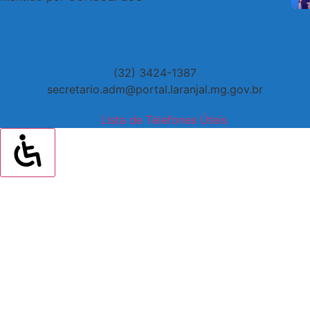
(32) 3424-1387
secretario.adm@portal.laranjal.mg.gov.br
Lista de Telefones Úteis