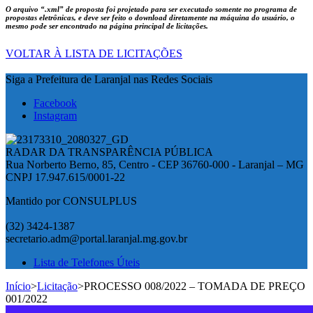
O arquivo
“.xml”
de proposta foi projetado para ser executado somente no programa de
propostas eletrônicas, e deve ser feito o download diretamente na máquina do usuário, o
mesmo pode ser encontrado na página principal de licitações.
VOLTAR À LISTA DE LICITAÇÕES
Siga a Prefeitura de Laranjal nas Redes Sociais
Facebook
Instagram
RADAR DA TRANSPARÊNCIA PÚBLICA
Rua Norberto Berno, 85, Centro - CEP 36760-000 - Laranjal – MG
CNPJ 17.947.615/0001-22
Mantido por CONSULPLUS
(32) 3424-1387
secretario.adm@portal.laranjal.mg.gov.br
Lista de Telefones Úteis
Início
>
Licitação
>
PROCESSO 008/2022 – TOMADA DE PREÇO
001/2022