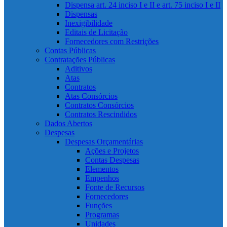
Dispensa art. 24 inciso I e II e art. 75 inciso I e II
Dispensas
Inexigibilidade
Editais de Licitação
Fornecedores com Restrições
Contas Públicas
Contratações Públicas
Aditivos
Atas
Contratos
Atas Consórcios
Contratos Consórcios
Contratos Rescindidos
Dados Abertos
Despesas
Despesas Orçamentárias
Ações e Projetos
Contas Despesas
Elementos
Empenhos
Fonte de Recursos
Fornecedores
Funções
Programas
Unidades