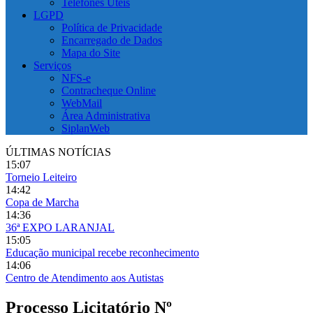
Telefones Úteis
LGPD
Política de Privacidade
Encarregado de Dados
Mapa do Site
Serviços
NFS-e
Contracheque Online
WebMail
Área Administrativa
SiplanWeb
ÚLTIMAS NOTÍCIAS
15:07
Torneio Leiteiro
14:42
Copa de Marcha
14:36
36ª EXPO LARANJAL
15:05
Educação municipal recebe reconhecimento
14:06
Centro de Atendimento aos Autistas
Processo Licitatório Nº