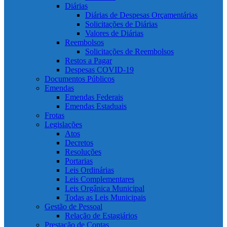
Diárias
Diárias de Despesas Orçamentárias
Solicitações de Diárias
Valores de Diárias
Reembolsos
Solicitações de Reembolsos
Restos a Pagar
Despesas COVID-19
Documentos Públicos
Emendas
Emendas Federais
Emendas Estaduais
Frotas
Legislações
Atos
Decretos
Resoluções
Portarias
Leis Ordinárias
Leis Complementares
Leis Orgânica Municipal
Todas as Leis Municipais
Gestão de Pessoal
Relação de Estagiários
Prestação de Contas