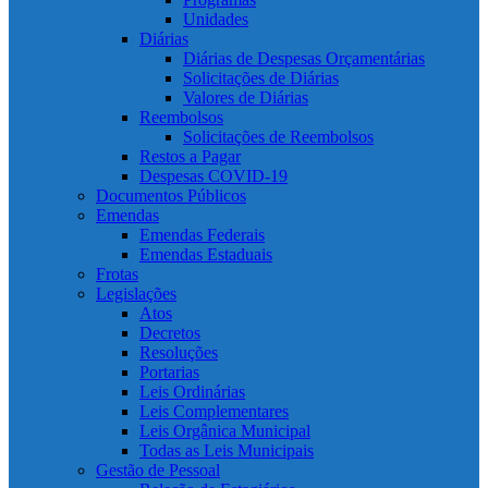
Unidades
Diárias
Diárias de Despesas Orçamentárias
Solicitações de Diárias
Valores de Diárias
Reembolsos
Solicitações de Reembolsos
Restos a Pagar
Despesas COVID-19
Documentos Públicos
Emendas
Emendas Federais
Emendas Estaduais
Frotas
Legislações
Atos
Decretos
Resoluções
Portarias
Leis Ordinárias
Leis Complementares
Leis Orgânica Municipal
Todas as Leis Municipais
Gestão de Pessoal