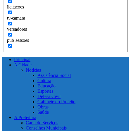
licitacoes
tv-camara
vereadores
pub-sessoes
Principal
A Cidade
Notícias
Assistência Social
Cultura
Educação
Esportes
Defesa Civil
Gabinete do Prefeito
Obras
Saúde
A Prefeitura
Carta de Serviços
Conselhos Municipais