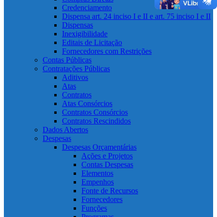
Credenciamento
Dispensa art. 24 inciso I e II e art. 75 inciso I e II
Dispensas
Inexigibilidade
Editais de Licitação
Fornecedores com Restrições
Contas Públicas
Contratações Públicas
Aditivos
Atas
Contratos
Atas Consórcios
Contratos Consórcios
Contratos Rescindidos
Dados Abertos
Despesas
Despesas Orçamentárias
Ações e Projetos
Contas Despesas
Elementos
Empenhos
Fonte de Recursos
Fornecedores
Funções
Programas