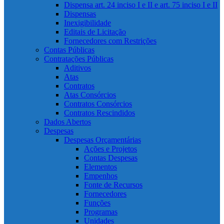
Dispensa art. 24 inciso I e II e art. 75 inciso I e II
Dispensas
Inexigibilidade
Editais de Licitação
Fornecedores com Restrições
Contas Públicas
Contratações Públicas
Aditivos
Atas
Contratos
Atas Consórcios
Contratos Consórcios
Contratos Rescindidos
Dados Abertos
Despesas
Despesas Orçamentárias
Ações e Projetos
Contas Despesas
Elementos
Empenhos
Fonte de Recursos
Fornecedores
Funções
Programas
Unidades