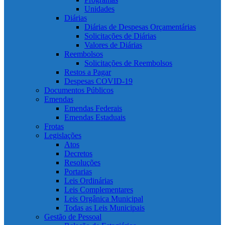
Unidades
Diárias
Diárias de Despesas Orçamentárias
Solicitações de Diárias
Valores de Diárias
Reembolsos
Solicitações de Reembolsos
Restos a Pagar
Despesas COVID-19
Documentos Públicos
Emendas
Emendas Federais
Emendas Estaduais
Frotas
Legislações
Atos
Decretos
Resoluções
Portarias
Leis Ordinárias
Leis Complementares
Leis Orgânica Municipal
Todas as Leis Municipais
Gestão de Pessoal