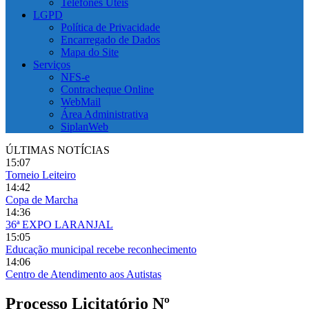
Telefones Úteis
LGPD
Política de Privacidade
Encarregado de Dados
Mapa do Site
Serviços
NFS-e
Contracheque Online
WebMail
Área Administrativa
SiplanWeb
ÚLTIMAS NOTÍCIAS
15:07
Torneio Leiteiro
14:42
Copa de Marcha
14:36
36ª EXPO LARANJAL
15:05
Educação municipal recebe reconhecimento
14:06
Centro de Atendimento aos Autistas
Processo Licitatório Nº