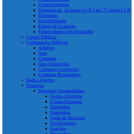
Credenciamento
Dispensa art. 24 inciso I e II e art. 75 inciso I e II
Dispensas
Inexigibilidade
Editais de Licitação
Fornecedores com Restrições
Contas Públicas
Contratações Públicas
Aditivos
Atas
Contratos
Atas Consórcios
Contratos Consórcios
Contratos Rescindidos
Dados Abertos
Despesas
Despesas Orçamentárias
Ações e Projetos
Contas Despesas
Elementos
Empenhos
Fonte de Recursos
Fornecedores
Funções
Programas