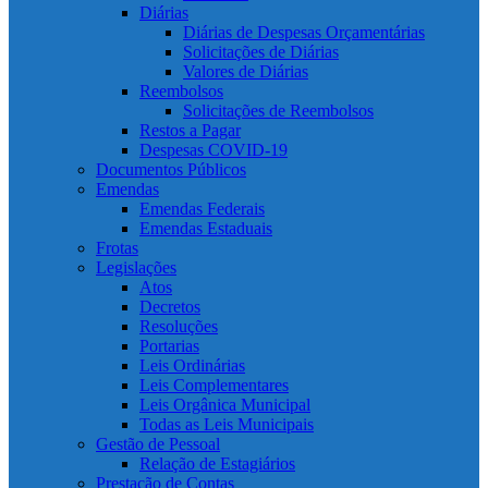
Diárias
Diárias de Despesas Orçamentárias
Solicitações de Diárias
Valores de Diárias
Reembolsos
Solicitações de Reembolsos
Restos a Pagar
Despesas COVID-19
Documentos Públicos
Emendas
Emendas Federais
Emendas Estaduais
Frotas
Legislações
Atos
Decretos
Resoluções
Portarias
Leis Ordinárias
Leis Complementares
Leis Orgânica Municipal
Todas as Leis Municipais
Gestão de Pessoal
Relação de Estagiários
Prestação de Contas