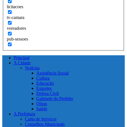
licitacoes
tv-camara
vereadores
pub-sessoes
Principal
A Cidade
Notícias
Assistência Social
Cultura
Educação
Esportes
Defesa Civil
Gabinete do Prefeito
Obras
Saúde
A Prefeitura
Carta de Serviços
Conselhos Municipais