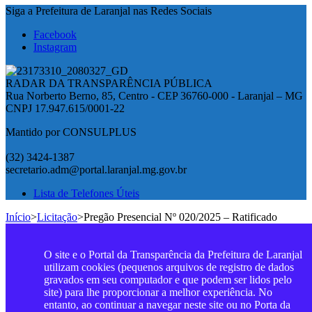
Siga a Prefeitura de Laranjal nas Redes Sociais
Facebook
Instagram
RADAR DA TRANSPARÊNCIA PÚBLICA
Rua Norberto Berno, 85, Centro - CEP 36760-000 - Laranjal – MG
CNPJ 17.947.615/0001-22
Mantido por CONSULPLUS
(32) 3424-1387
secretario.adm@portal.laranjal.mg.gov.br
Lista de Telefones Úteis
Início
>
Licitação
>
Pregão Presencial Nº 020/2025 – Ratificado
O site e o Portal da Transparência da Prefeitura de Laranjal
utilizam cookies (pequenos arquivos de registro de dados
gravados em seu computador e que podem ser lidos pelo
site) para lhe proporcionar a melhor experiência. No
entanto, ao continuar a navegar neste site ou no Porta da