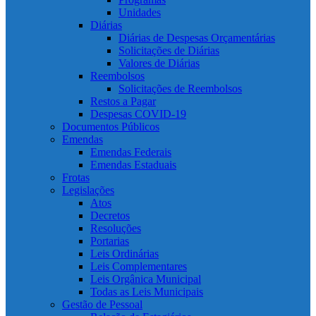
Unidades
Diárias
Diárias de Despesas Orçamentárias
Solicitações de Diárias
Valores de Diárias
Reembolsos
Solicitações de Reembolsos
Restos a Pagar
Despesas COVID-19
Documentos Públicos
Emendas
Emendas Federais
Emendas Estaduais
Frotas
Legislações
Atos
Decretos
Resoluções
Portarias
Leis Ordinárias
Leis Complementares
Leis Orgânica Municipal
Todas as Leis Municipais
Gestão de Pessoal