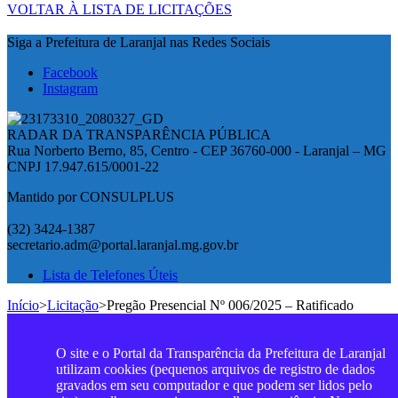
VOLTAR À LISTA DE LICITAÇÕES
Siga a Prefeitura de Laranjal nas Redes Sociais
Facebook
Instagram
RADAR DA TRANSPARÊNCIA PÚBLICA
Rua Norberto Berno, 85, Centro - CEP 36760-000 - Laranjal – MG
CNPJ 17.947.615/0001-22
Mantido por CONSULPLUS
(32) 3424-1387
secretario.adm@portal.laranjal.mg.gov.br
Lista de Telefones Úteis
Início
>
Licitação
>
Pregão Presencial Nº 006/2025 – Ratificado
O site e o Portal da Transparência da Prefeitura de Laranjal
utilizam cookies (pequenos arquivos de registro de dados
gravados em seu computador e que podem ser lidos pelo