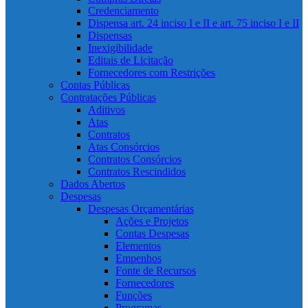
Credenciamento
Dispensa art. 24 inciso I e II e art. 75 inciso I e II
Dispensas
Inexigibilidade
Editais de Licitação
Fornecedores com Restrições
Contas Públicas
Contratações Públicas
Aditivos
Atas
Contratos
Atas Consórcios
Contratos Consórcios
Contratos Rescindidos
Dados Abertos
Despesas
Despesas Orçamentárias
Ações e Projetos
Contas Despesas
Elementos
Empenhos
Fonte de Recursos
Fornecedores
Funções
Programas