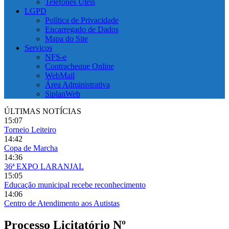
Telefones Úteis
LGPD
Política de Privacidade
Encarregado de Dados
Mapa do Site
Serviços
NFS-e
Contracheque Online
WebMail
Área Administrativa
SiplanWeb
ÚLTIMAS NOTÍCIAS
15:07
Torneio Leiteiro
14:42
Copa de Marcha
14:36
36ª EXPO LARANJAL
15:05
Educação municipal recebe reconhecimento
14:06
Centro de Atendimento aos Autistas
Processo Licitatório Nº