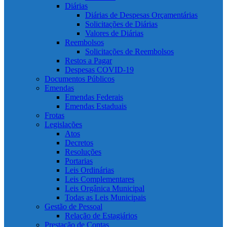
Diárias
Diárias de Despesas Orçamentárias
Solicitações de Diárias
Valores de Diárias
Reembolsos
Solicitações de Reembolsos
Restos a Pagar
Despesas COVID-19
Documentos Públicos
Emendas
Emendas Federais
Emendas Estaduais
Frotas
Legislações
Atos
Decretos
Resoluções
Portarias
Leis Ordinárias
Leis Complementares
Leis Orgânica Municipal
Todas as Leis Municipais
Gestão de Pessoal
Relação de Estagiários
Prestação de Contas