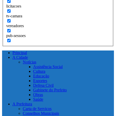
licitacoes
tv-camara
vereadores
pub-sessoes
Principal
A Cidade
Notícias
Assistência Social
Cultura
Educação
Esportes
Defesa Civil
Gabinete do Prefeito
Obras
Saúde
A Prefeitura
Carta de Serviços
Conselhos Municipais