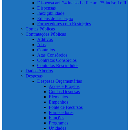
Dispensa art. 24 inciso I e II e art. 75 inciso I e II
Dispensas
Inexigibilidade
Editais de Licitação
Fornecedores com Restrições
Contas Públicas
Contratações Públicas
Aditivos
Atas
Contratos
Atas Consórcios
Contratos Consórcios
Contratos Rescindidos
Dados Abertos
Despesas
Despesas Orçamentárias
Ações e Projetos
Contas Despesas
Elementos
Empenhos
Fonte de Recursos
Fornecedores
Funções
Programas
Unidades