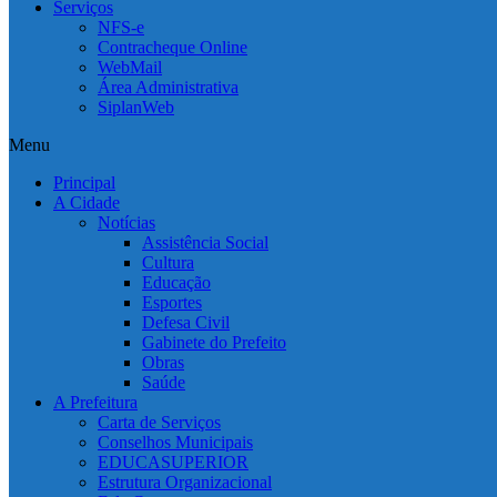
Serviços
NFS-e
Contracheque Online
WebMail
Área Administrativa
SiplanWeb
Menu
Principal
A Cidade
Notícias
Assistência Social
Cultura
Educação
Esportes
Defesa Civil
Gabinete do Prefeito
Obras
Saúde
A Prefeitura
Carta de Serviços
Conselhos Municipais
EDUCASUPERIOR
Estrutura Organizacional