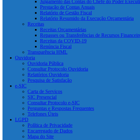
Julgamento das Contas do Chefe do Poder Execut
Prestação de Contas Anuais
Relatório de Gestão Fiscal
Relatório Resumido da Execução Orçamentária
Receitas
Receitas Orçamentárias
Repasses ou Transferências de Recursos Financeir
Receitas da COVID-19
Renúncia Fiscal
Transparência HML
Ouvidoria
Ouvidoria Pública
Consultar Protocolo Ouvidoria
Relatórios Ouvidoria
Pesquisa de Satisfação
e-SIC
Carta de Serviços
SIC Presencial
Consultar Protocolo e-SIC
Perguntas e Respostas Frequentes
Telefones Úteis
LGPD
Política de Privacidade
Encarregado de Dados
Mapa do Site