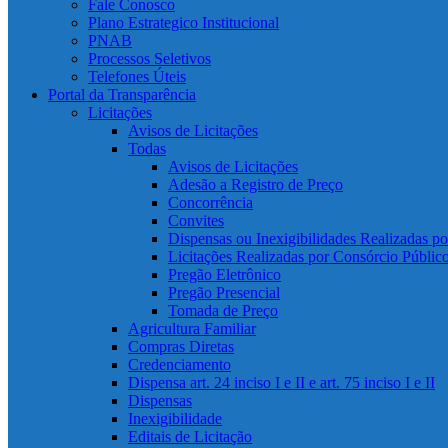
Fale Conosco
Plano Estrategico Institucional
PNAB
Processos Seletivos
Telefones Úteis
Portal da Transparência
Licitações
Avisos de Licitações
Todas
Avisos de Licitações
Adesão a Registro de Preço
Concorrência
Convites
Dispensas ou Inexigibilidades Realizadas p
Licitações Realizadas por Consórcio Públic
Pregão Eletrônico
Pregão Presencial
Tomada de Preço
Agricultura Familiar
Compras Diretas
Credenciamento
Dispensa art. 24 inciso I e II e art. 75 inciso I e II
Dispensas
Inexigibilidade
Editais de Licitação