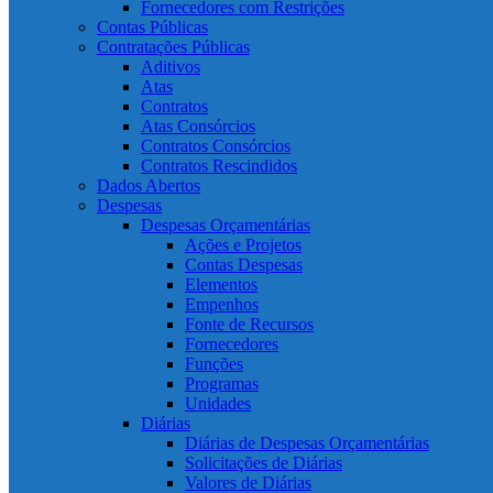
Fornecedores com Restrições
Contas Públicas
Contratações Públicas
Aditivos
Atas
Contratos
Atas Consórcios
Contratos Consórcios
Contratos Rescindidos
Dados Abertos
Despesas
Despesas Orçamentárias
Ações e Projetos
Contas Despesas
Elementos
Empenhos
Fonte de Recursos
Fornecedores
Funções
Programas
Unidades
Diárias
Diárias de Despesas Orçamentárias
Solicitações de Diárias
Valores de Diárias