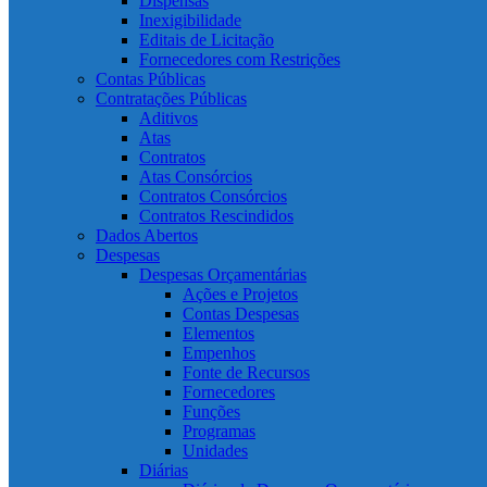
Dispensas
Inexigibilidade
Editais de Licitação
Fornecedores com Restrições
Contas Públicas
Contratações Públicas
Aditivos
Atas
Contratos
Atas Consórcios
Contratos Consórcios
Contratos Rescindidos
Dados Abertos
Despesas
Despesas Orçamentárias
Ações e Projetos
Contas Despesas
Elementos
Empenhos
Fonte de Recursos
Fornecedores
Funções
Programas
Unidades
Diárias