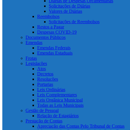
Diárias de Despesas Orçamentárias
Solicitações de Diárias
Valores de Diárias
Reembolsos
Solicitações de Reembolsos
Restos a Pagar
Despesas COVID-19
Documentos Públicos
Emendas
Emendas Federais
Emendas Estaduais
Frotas
Legislações
Atos
Decretos
Resoluções
Portarias
Leis Ordinárias
Leis Complementares
Leis Orgânica Municipal
Todas as Leis Municipais
Gestão de Pessoal
Relação de Estagiários
Prestação de Contas
Apreciação das Contas Pelo Tribunal de Contas