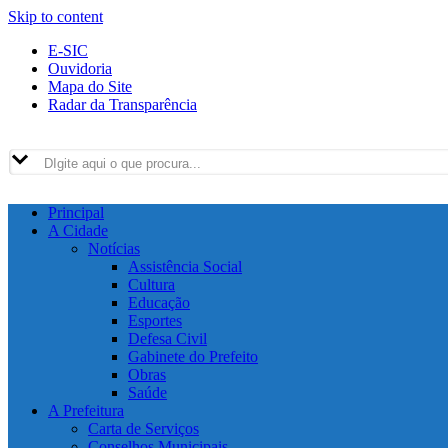
Skip to content
E-SIC
Ouvidoria
Mapa do Site
Radar da Transparência
Principal
A Cidade
Notícias
Assistência Social
Cultura
Educação
Esportes
Defesa Civil
Gabinete do Prefeito
Obras
Saúde
A Prefeitura
Carta de Serviços
Conselhos Municipais