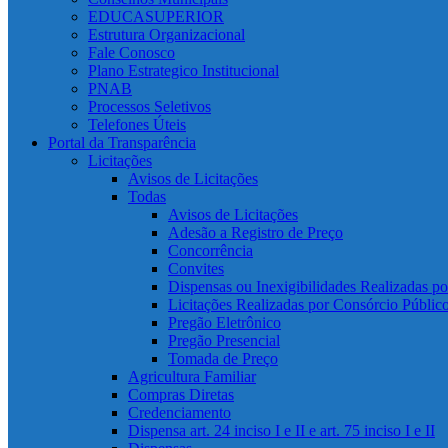
EDUCASUPERIOR
Estrutura Organizacional
Fale Conosco
Plano Estrategico Institucional
PNAB
Processos Seletivos
Telefones Úteis
Portal da Transparência
Licitações
Avisos de Licitações
Todas
Avisos de Licitações
Adesão a Registro de Preço
Concorrência
Convites
Dispensas ou Inexigibilidades Realizadas p
Licitações Realizadas por Consórcio Públic
Pregão Eletrônico
Pregão Presencial
Tomada de Preço
Agricultura Familiar
Compras Diretas
Credenciamento
Dispensa art. 24 inciso I e II e art. 75 inciso I e II