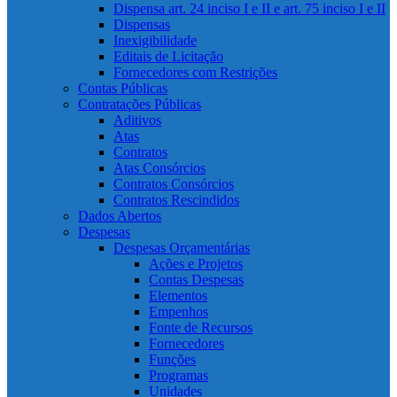
Dispensa art. 24 inciso I e II e art. 75 inciso I e II
Dispensas
Inexigibilidade
Editais de Licitação
Fornecedores com Restrições
Contas Públicas
Contratações Públicas
Aditivos
Atas
Contratos
Atas Consórcios
Contratos Consórcios
Contratos Rescindidos
Dados Abertos
Despesas
Despesas Orçamentárias
Ações e Projetos
Contas Despesas
Elementos
Empenhos
Fonte de Recursos
Fornecedores
Funções
Programas
Unidades