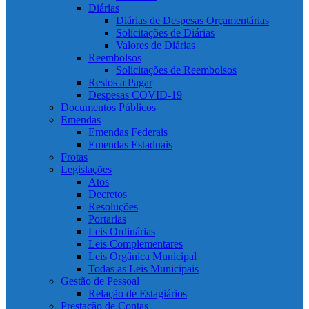
Diárias
Diárias de Despesas Orçamentárias
Solicitações de Diárias
Valores de Diárias
Reembolsos
Solicitações de Reembolsos
Restos a Pagar
Despesas COVID-19
Documentos Públicos
Emendas
Emendas Federais
Emendas Estaduais
Frotas
Legislações
Atos
Decretos
Resoluções
Portarias
Leis Ordinárias
Leis Complementares
Leis Orgânica Municipal
Todas as Leis Municipais
Gestão de Pessoal
Relação de Estagiários
Prestação de Contas