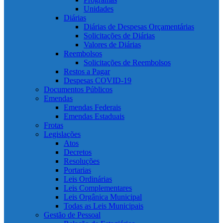
Unidades
Diárias
Diárias de Despesas Orçamentárias
Solicitações de Diárias
Valores de Diárias
Reembolsos
Solicitações de Reembolsos
Restos a Pagar
Despesas COVID-19
Documentos Públicos
Emendas
Emendas Federais
Emendas Estaduais
Frotas
Legislações
Atos
Decretos
Resoluções
Portarias
Leis Ordinárias
Leis Complementares
Leis Orgânica Municipal
Todas as Leis Municipais
Gestão de Pessoal