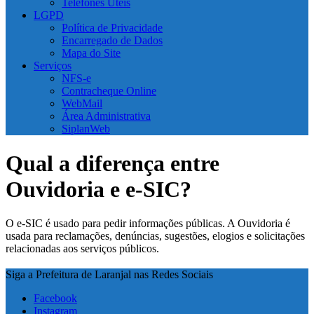
Telefones Úteis
LGPD
Política de Privacidade
Encarregado de Dados
Mapa do Site
Serviços
NFS-e
Contracheque Online
WebMail
Área Administrativa
SiplanWeb
Qual a diferença entre
Ouvidoria e e-SIC?
O e-SIC é usado para pedir informações públicas. A Ouvidoria é
usada para reclamações, denúncias, sugestões, elogios e solicitações
relacionadas aos serviços públicos.
Siga a Prefeitura de Laranjal nas Redes Sociais
Facebook
Instagram