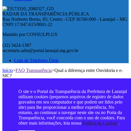
RADAR DA TRANSPARÊNCIA PÚBLICA
Rua Norberto Berno, 85, Centro - CEP 36760-000 - Laranjal – MG
CNPJ 17.947.615/0001-22
Mantido por CONSULPLUS
(32) 3424-1387
secretario.adm@portal.laranjal.mg.gov.br
Lista de Telefones Úteis
Início
>
FAQ Transparência
>
Qual a diferença entre Ouvidoria e e-
SIC?
O site e o Portal da Transparência da Prefeitura de Laranjal
utilizam cookies (pequenos arquivos de registro de dados
gravados em seu computador e que podem ser lidos pelo
site) para lhe proporcionar a melhor experiência. No
entanto, ao continuar a navegar neste site ou no Porta da
Transparência, você concorda com o uso de cookies. Para
obter mais informações, leia nossa
Política de Cookies
.