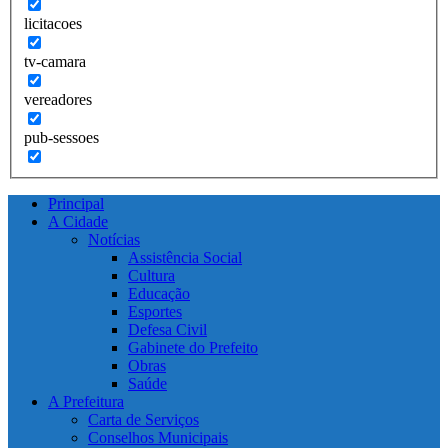
licitacoes
tv-camara
vereadores
pub-sessoes
Principal
A Cidade
Notícias
Assistência Social
Cultura
Educação
Esportes
Defesa Civil
Gabinete do Prefeito
Obras
Saúde
A Prefeitura
Carta de Serviços
Conselhos Municipais