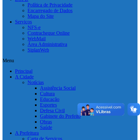
Política de Privacidade
Encarregado de Dados
Mapa do Site
Serviços
NFS-e
Contracheque Online
WebMail
Área Administrativa
SiplanWeb
Menu
Principal
A Cidade
Notícias
Assistência Social
Cultura
Educação
Esportes
Defesa Civil
Gabinete do Prefeito
Obras
Saúde
A Prefeitura
Carta de Serviços