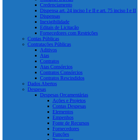
Credenciamento
Dispensa art. 24 inciso I e II e art. 75 inciso I e II
Dispensas
Inexigibilidade
Editais de Licitação
Fornecedores com Restrições
Contas Públicas
Contratações Públicas
Aditivos
Atas
Contratos
Atas Consórcios
Contratos Consórcios
Contratos Rescindidos
Dados Abertos
Despesas
Despesas Orçamentárias
Ações e Projetos
Contas Despesas
Elementos
Empenhos
Fonte de Recursos
Fornecedores
Funções
Programas