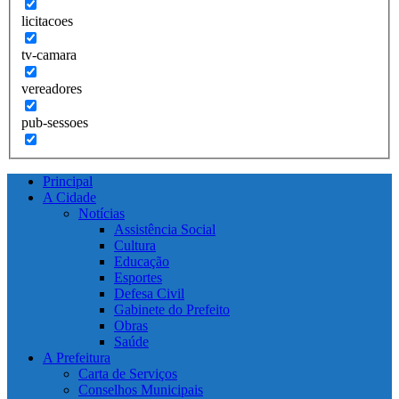
licitacoes
tv-camara
vereadores
pub-sessoes
Principal
A Cidade
Notícias
Assistência Social
Cultura
Educação
Esportes
Defesa Civil
Gabinete do Prefeito
Obras
Saúde
A Prefeitura
Carta de Serviços
Conselhos Municipais