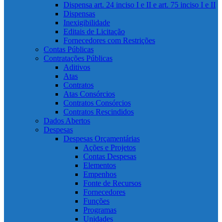
Dispensa art. 24 inciso I e II e art. 75 inciso I e II
Dispensas
Inexigibilidade
Editais de Licitação
Fornecedores com Restrições
Contas Públicas
Contratações Públicas
Aditivos
Atas
Contratos
Atas Consórcios
Contratos Consórcios
Contratos Rescindidos
Dados Abertos
Despesas
Despesas Orçamentárias
Ações e Projetos
Contas Despesas
Elementos
Empenhos
Fonte de Recursos
Fornecedores
Funções
Programas
Unidades