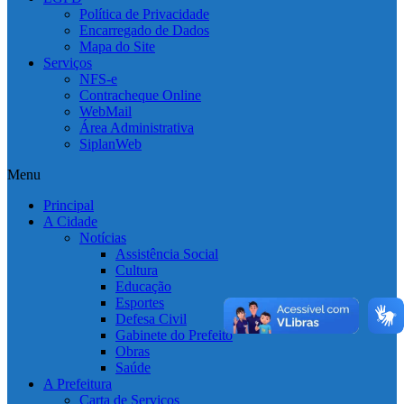
Política de Privacidade
Encarregado de Dados
Mapa do Site
Serviços
NFS-e
Contracheque Online
WebMail
Área Administrativa
SiplanWeb
Menu
Principal
A Cidade
Notícias
Assistência Social
Cultura
Educação
Esportes
Defesa Civil
Gabinete do Prefeito
Obras
Saúde
A Prefeitura
Carta de Serviços