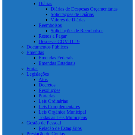
Diárias
Diárias de Despesas Orçamentárias
Solicitações de Diárias
Valores de Diárias
Reembolsos
Solicitações de Reembolsos
Restos a Pagar
Despesas COVID-19
Documentos Públicos
Emendas
Emendas Federais
Emendas Estaduais
Frotas
Legislações
Atos
Decretos
Resoluções
Portarias
Leis Ordinárias
Leis Complementares
Leis Orgânica Municipal
Todas as Leis Municipais
Gestão de Pessoal
Relação de Estagiários
Prestação de Contas