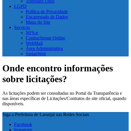
Telefones Úteis
LGPD
Política de Privacidade
Encarregado de Dados
Mapa do Site
Serviços
NFS-e
Contracheque Online
WebMail
Área Administrativa
SiplanWeb
Onde encontro informações
sobre licitações?
As licitações podem ser consultadas no Portal da Transparência e
nas áreas específicas de Licitações/Contratos do site oficial, quando
disponíveis.
Siga a Prefeitura de Laranjal nas Redes Sociais
Facebook
Instagram