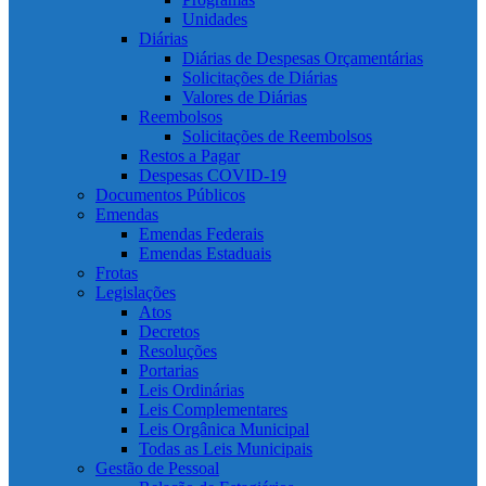
Unidades
Diárias
Diárias de Despesas Orçamentárias
Solicitações de Diárias
Valores de Diárias
Reembolsos
Solicitações de Reembolsos
Restos a Pagar
Despesas COVID-19
Documentos Públicos
Emendas
Emendas Federais
Emendas Estaduais
Frotas
Legislações
Atos
Decretos
Resoluções
Portarias
Leis Ordinárias
Leis Complementares
Leis Orgânica Municipal
Todas as Leis Municipais
Gestão de Pessoal