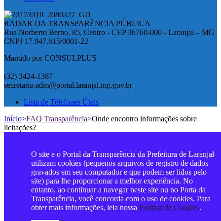
RADAR DA TRANSPARÊNCIA PÚBLICA
Rua Norberto Berno, 85, Centro - CEP 36760-000 - Laranjal – MG
CNPJ 17.947.615/0001-22
Mantido por CONSULPLUS
(32) 3424-1387
secretario.adm@portal.laranjal.mg.gov.br
Lista de Telefones Úteis
Início
>
FAQ Transparência
>
Onde encontro informações sobre
licitações?
O site e o Portal da Transparência da Prefeitura de Laranjal
utilizam cookies (pequenos arquivos de registro de dados
gravados em seu computador e que podem ser lidos pelo
site) para lhe proporcionar a melhor experiência. No
entanto, ao continuar a navegar neste site ou no Porta da
Transparência, você concorda com o uso de cookies. Para
obter mais informações, leia nossa
Política de Cookies
.