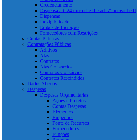
Credenciamento
Dispensa art. 24 inciso I e II e art. 75 inciso I e II
Dispensas
Inexigibilidade
Editais de Licitação
Fornecedores com Restrições
Contas Públicas
Contratações Públicas
Aditivos
Atas
Contratos
Atas Consórcios
Contratos Consórcios
Contratos Rescindidos
Dados Abertos
Despesas
Despesas Orçamentárias
Ações e Projetos
Contas Despesas
Elementos
Empenhos
Fonte de Recursos
Fornecedores
Funções
Programas