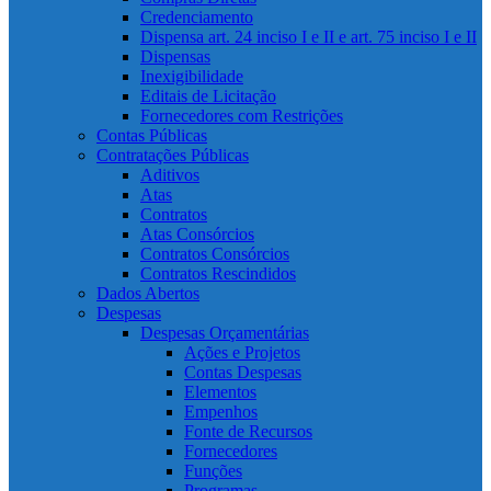
Credenciamento
Dispensa art. 24 inciso I e II e art. 75 inciso I e II
Dispensas
Inexigibilidade
Editais de Licitação
Fornecedores com Restrições
Contas Públicas
Contratações Públicas
Aditivos
Atas
Contratos
Atas Consórcios
Contratos Consórcios
Contratos Rescindidos
Dados Abertos
Despesas
Despesas Orçamentárias
Ações e Projetos
Contas Despesas
Elementos
Empenhos
Fonte de Recursos
Fornecedores
Funções
Programas