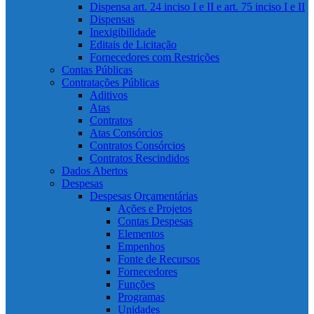
Dispensa art. 24 inciso I e II e art. 75 inciso I e II
Dispensas
Inexigibilidade
Editais de Licitação
Fornecedores com Restrições
Contas Públicas
Contratações Públicas
Aditivos
Atas
Contratos
Atas Consórcios
Contratos Consórcios
Contratos Rescindidos
Dados Abertos
Despesas
Despesas Orçamentárias
Ações e Projetos
Contas Despesas
Elementos
Empenhos
Fonte de Recursos
Fornecedores
Funções
Programas
Unidades