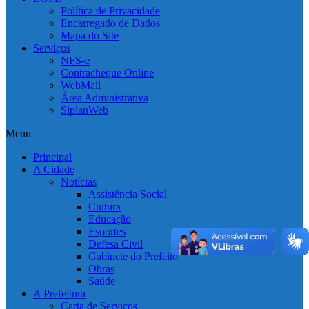
Política de Privacidade
Encarregado de Dados
Mapa do Site
Serviços
NFS-e
Contracheque Online
WebMail
Área Administrativa
SiplanWeb
Menu
Principal
A Cidade
Notícias
Assistência Social
Cultura
Educação
Esportes
Defesa Civil
Gabinete do Prefeito
Obras
Saúde
A Prefeitura
Carta de Serviços