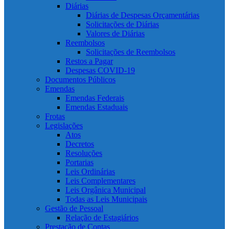
Diárias
Diárias de Despesas Orçamentárias
Solicitações de Diárias
Valores de Diárias
Reembolsos
Solicitações de Reembolsos
Restos a Pagar
Despesas COVID-19
Documentos Públicos
Emendas
Emendas Federais
Emendas Estaduais
Frotas
Legislações
Atos
Decretos
Resoluções
Portarias
Leis Ordinárias
Leis Complementares
Leis Orgânica Municipal
Todas as Leis Municipais
Gestão de Pessoal
Relação de Estagiários
Prestação de Contas