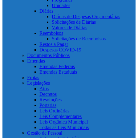
Unidades
Diárias
Diárias de Despesas Orçamentárias
Solicitações de Diárias
Valores de Diárias
Reembolsos
Solicitações de Reembolsos
Restos a Pagar
Despesas COVID-19
Documentos Públicos
Emendas
Emendas Federais
Emendas Estaduais
Frotas
Legislações
Atos
Decretos
Resoluções
Portarias
Leis Ordinárias
Leis Complementares
Leis Orgânica Municipal
Todas as Leis Municipais
Gestão de Pessoal