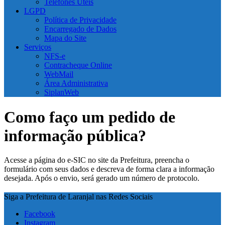
Telefones Úteis
LGPD
Política de Privacidade
Encarregado de Dados
Mapa do Site
Serviços
NFS-e
Contracheque Online
WebMail
Área Administrativa
SiplanWeb
Como faço um pedido de
informação pública?
Acesse a página do e-SIC no site da Prefeitura, preencha o
formulário com seus dados e descreva de forma clara a informação
desejada. Após o envio, será gerado um número de protocolo.
Siga a Prefeitura de Laranjal nas Redes Sociais
Facebook
Instagram