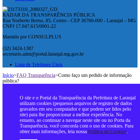
RADAR DA TRANSPARÊNCIA PÚBLICA
Rua Norberto Berno, 85, Centro - CEP 36760-000 - Laranjal – MG
CNPJ 17.947.615/0001-22
Mantido por CONSULPLUS
(32) 3424-1387
secretario.adm@portal.laranjal.mg.gov.br
Lista de Telefones Úteis
Início
>
FAQ Transparência
>
Como faço um pedido de informação
pública?
O site e o Portal da Transparência da Prefeitura de Laranjal
utilizam cookies (pequenos arquivos de registro de dados
gravados em seu computador e que podem ser lidos pelo
site) para lhe proporcionar a melhor experiência. No
entanto, ao continuar a navegar neste site ou no Porta da
Transparência, você concorda com o uso de cookies. Para
obter mais informações, leia nossa
Política de Cookies
.