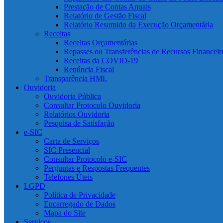
Prestação de Contas Anuais
Relatório de Gestão Fiscal
Relatório Resumido da Execução Orçamentária
Receitas
Receitas Orçamentárias
Repasses ou Transferências de Recursos Financeir
Receitas da COVID-19
Renúncia Fiscal
Transparência HML
Ouvidoria
Ouvidoria Pública
Consultar Protocolo Ouvidoria
Relatórios Ouvidoria
Pesquisa de Satisfação
e-SIC
Carta de Serviços
SIC Presencial
Consultar Protocolo e-SIC
Perguntas e Respostas Frequentes
Telefones Úteis
LGPD
Política de Privacidade
Encarregado de Dados
Mapa do Site
Serviços