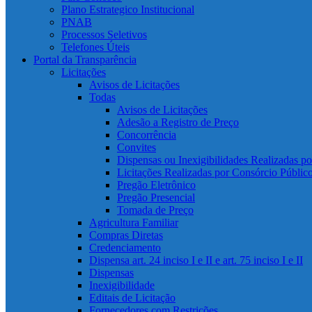
Plano Estrategico Institucional
PNAB
Processos Seletivos
Telefones Úteis
Portal da Transparência
Licitações
Avisos de Licitações
Todas
Avisos de Licitações
Adesão a Registro de Preço
Concorrência
Convites
Dispensas ou Inexigibilidades Realizadas p
Licitações Realizadas por Consórcio Públic
Pregão Eletrônico
Pregão Presencial
Tomada de Preço
Agricultura Familiar
Compras Diretas
Credenciamento
Dispensa art. 24 inciso I e II e art. 75 inciso I e II
Dispensas
Inexigibilidade
Editais de Licitação
Fornecedores com Restrições