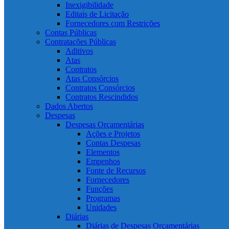
Inexigibilidade
Editais de Licitação
Fornecedores com Restrições
Contas Públicas
Contratações Públicas
Aditivos
Atas
Contratos
Atas Consórcios
Contratos Consórcios
Contratos Rescindidos
Dados Abertos
Despesas
Despesas Orçamentárias
Ações e Projetos
Contas Despesas
Elementos
Empenhos
Fonte de Recursos
Fornecedores
Funções
Programas
Unidades
Diárias
Diárias de Despesas Orçamentárias