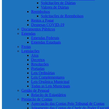
Solicitações de Diárias
Valores de Diárias
Reembolsos
Solicitações de Reembolsos
Restos a Pagar
Despesas COVID-19
Documentos Públicos
Emendas
Emendas Federais
Emendas Estaduais
Frotas
Legislações
Atos
Decretos
Resoluções
Portarias
Leis Ordinárias
Leis Complementares
Leis Orgânica Municipal
Todas as Leis Municipais
Gestão de Pessoal
Relação de Estagiários
Prestação de Contas
Apreciação das Contas Pelo Tribunal de Contas
Julgamento das Contas do Chefe do Poder Execut