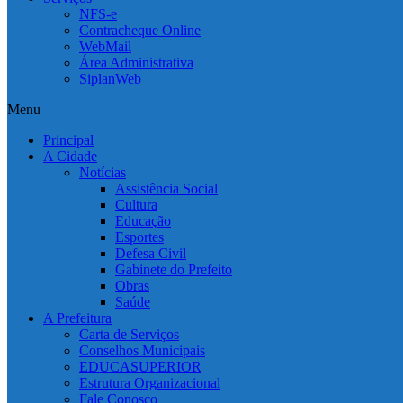
NFS-e
Contracheque Online
WebMail
Área Administrativa
SiplanWeb
Menu
Principal
A Cidade
Notícias
Assistência Social
Cultura
Educação
Esportes
Defesa Civil
Gabinete do Prefeito
Obras
Saúde
A Prefeitura
Carta de Serviços
Conselhos Municipais
EDUCASUPERIOR
Estrutura Organizacional
Fale Conosco