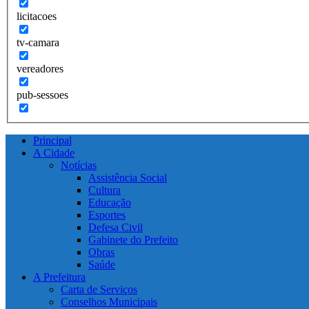
licitacoes
tv-camara
vereadores
pub-sessoes
Principal
A Cidade
Notícias
Assistência Social
Cultura
Educação
Esportes
Defesa Civil
Gabinete do Prefeito
Obras
Saúde
A Prefeitura
Carta de Serviços
Conselhos Municipais