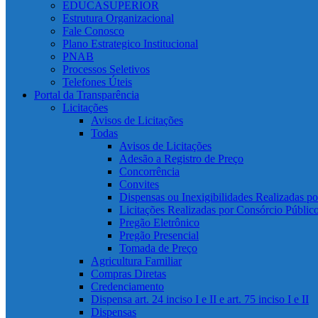
EDUCASUPERIOR
Estrutura Organizacional
Fale Conosco
Plano Estrategico Institucional
PNAB
Processos Seletivos
Telefones Úteis
Portal da Transparência
Licitações
Avisos de Licitações
Todas
Avisos de Licitações
Adesão a Registro de Preço
Concorrência
Convites
Dispensas ou Inexigibilidades Realizadas p
Licitações Realizadas por Consórcio Públic
Pregão Eletrônico
Pregão Presencial
Tomada de Preço
Agricultura Familiar
Compras Diretas
Credenciamento
Dispensa art. 24 inciso I e II e art. 75 inciso I e II
Dispensas