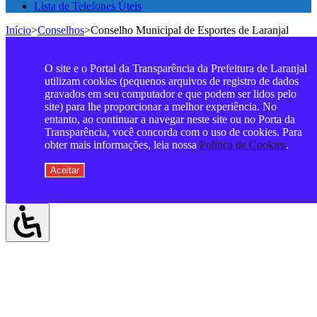
Lista de Telefones Úteis
Início
>
Conselhos
>
Conselho Municipal de Esportes de Laranjal
O site e o Portal da Transparência da Prefeitura de Laranjal
utilizam cookies (pequenos arquivos de registro de dados
gravados em seu computador e que podem ser lidos pelo
site) para lhe proporcionar a melhor experiência. No
entanto, ao continuar a navegar neste site ou no Porta da
Transparência, você concorda com o uso de cookies. Para
obter mais informações, leia nossa
Política de Cookies
.
Aceitar