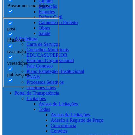
Cultura
Buscar nos conteúdos
Educação
Esportes
Defesa Civil
Gabinete do Prefeito
Obras
post
Saúde
A Prefeitura
licitacoes
Carta de Serviços
Conselhos Municipais
tv-camara
EDUCASUPERIOR
Estrutura Organizacional
vereadores
Fale Conosco
Plano Estrategico Institucional
pub-sessoes
PNAB
Processos Seletivos
Telefones Úteis
Portal da Transparência
Licitações
Avisos de Licitações
Todas
Avisos de Licitações
Adesão a Registro de Preço
Concorrência
Convites