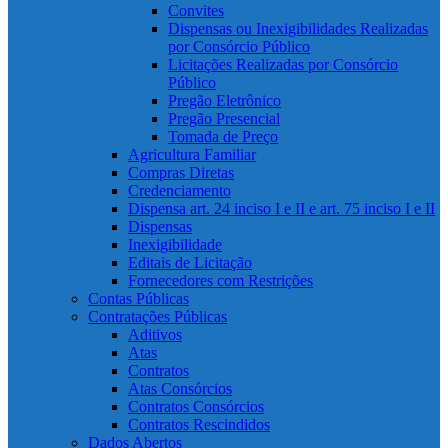
Convites
Dispensas ou Inexigibilidades Realizadas
por Consórcio Público
Licitações Realizadas por Consórcio
Público
Pregão Eletrônico
Pregão Presencial
Tomada de Preço
Agricultura Familiar
Compras Diretas
Credenciamento
Dispensa art. 24 inciso I e II e art. 75 inciso I e II
Dispensas
Inexigibilidade
Editais de Licitação
Fornecedores com Restrições
Contas Públicas
Contratações Públicas
Aditivos
Atas
Contratos
Atas Consórcios
Contratos Consórcios
Contratos Rescindidos
Dados Abertos