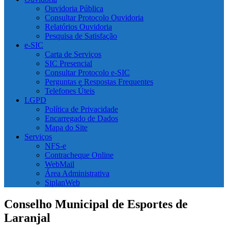
Ouvidoria Pública
Consultar Protocolo Ouvidoria
Relatórios Ouvidoria
Pesquisa de Satisfação
e-SIC
Carta de Serviços
SIC Presencial
Consultar Protocolo e-SIC
Perguntas e Respostas Frequentes
Telefones Úteis
LGPD
Política de Privacidade
Encarregado de Dados
Mapa do Site
Serviços
NFS-e
Contracheque Online
WebMail
Área Administrativa
SiplanWeb
Conselho Municipal de Esportes de
Laranjal