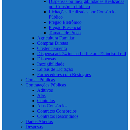
Dispensas ou Inexigibilidades Realizadas
por Consórcio Público
Licitações Realizadas por Consórcio
Público
Pregão Eletrônico
Pregão Presencial
Tomada de Preço
Agricultura Familiar
Compras Diretas
Credenciamento
Dispensa art. 24 inciso I e II e art. 75 inciso I e II
Dispensas
Inexigibilidade
Editais de Licitação
Fornecedores com Restrições
Contas Públicas
Contratações Públicas
Aditivos
Atas
Contratos
Atas Consórcios
Contratos Consórcios
Contratos Rescindidos
Dados Abertos
Despesas