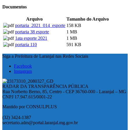
Documentos
Arquivo
Tamanho do Arquivo
portaria_2021_014_esporte
158 KB
portaria 38 esporte
1 MB
1ata esporte 2021
1 MB
portaria 110
591 KB
Siga a Prefeitura de Laranjal nas Redes Sociais
Facebook
Instagram
RADAR DA TRANSPARÊNCIA PÚBLICA
Rua Norberto Berno, 85, Centro - CEP 36760-000 - Laranjal – MG
CNPJ 17.947.615/0001-22
Mantido por CONSULPLUS
(32) 3424-1387
secretario.adm@portal.laranjal.mg.gov.br