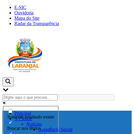
Skip
E-SIC
to
Ouvidoria
content
Mapa do Site
Radar da Transparência
Principal
Somente resultado extato
A Cidade
Notícias
Buscar nos títulos
Assistência Social