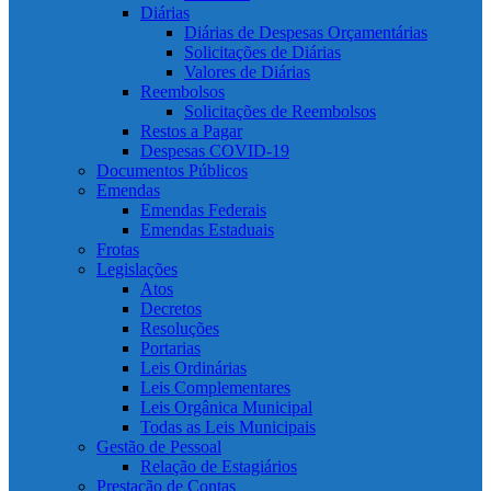
Diárias
Diárias de Despesas Orçamentárias
Solicitações de Diárias
Valores de Diárias
Reembolsos
Solicitações de Reembolsos
Restos a Pagar
Despesas COVID-19
Documentos Públicos
Emendas
Emendas Federais
Emendas Estaduais
Frotas
Legislações
Atos
Decretos
Resoluções
Portarias
Leis Ordinárias
Leis Complementares
Leis Orgânica Municipal
Todas as Leis Municipais
Gestão de Pessoal
Relação de Estagiários
Prestação de Contas