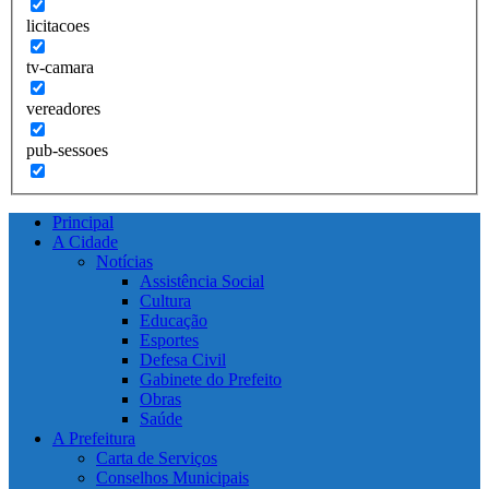
licitacoes
tv-camara
vereadores
pub-sessoes
Principal
A Cidade
Notícias
Assistência Social
Cultura
Educação
Esportes
Defesa Civil
Gabinete do Prefeito
Obras
Saúde
A Prefeitura
Carta de Serviços
Conselhos Municipais