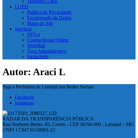
Telefones Úteis
LGPD
Política de Privacidade
Encarregado de Dados
Mapa do Site
Serviços
NFS-e
Contracheque Online
WebMail
Área Administrativa
SiplanWeb
Autor:
Araci L
Siga a Prefeitura de Laranjal nas Redes Sociais
Facebook
Instagram
RADAR DA TRANSPARÊNCIA PÚBLICA
Rua Norberto Berno, 85, Centro - CEP 36760-000 - Laranjal – MG
CNPJ 17.947.615/0001-22