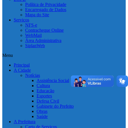
Política de Privacidade
Encarregado de Dados
Mapa do Site
Serviços
NFS-e
Contracheque Online
WebMail
Área Administrativa
SiplanWeb
Menu
Principal
A Cidade
Notícias
Assistência Social
Cultura
Educação
Esportes
Defesa Civil
Gabinete do Prefeito
Obras
Saúde
A Prefeitura
Carta de Serviços