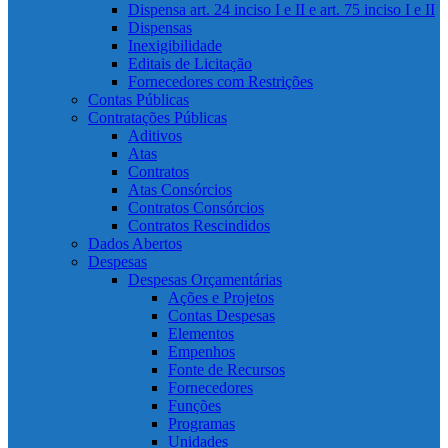
Dispensa art. 24 inciso I e II e art. 75 inciso I e II
Dispensas
Inexigibilidade
Editais de Licitação
Fornecedores com Restrições
Contas Públicas
Contratações Públicas
Aditivos
Atas
Contratos
Atas Consórcios
Contratos Consórcios
Contratos Rescindidos
Dados Abertos
Despesas
Despesas Orçamentárias
Ações e Projetos
Contas Despesas
Elementos
Empenhos
Fonte de Recursos
Fornecedores
Funções
Programas
Unidades