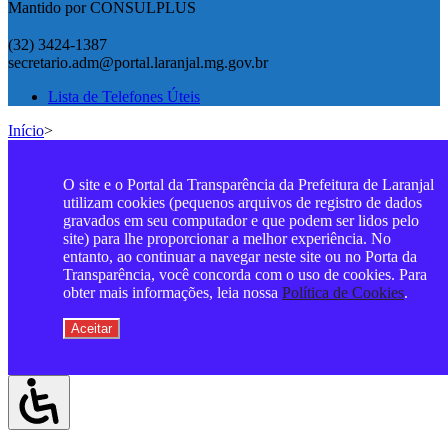
Mantido por CONSULPLUS
(32) 3424-1387
secretario.adm@portal.laranjal.mg.gov.br
Lista de Telefones Úteis
Início
>
O site e o Portal da Transparência da Prefeitura de Laranjal
utilizam cookies (pequenos arquivos de registro de dados
gravados em seu computador e que podem ser lidos pelo
site) para lhe proporcionar a melhor experiência. No
entanto, ao continuar a navegar neste site ou no Porta da
Transparência, você concorda com o uso de cookies. Para
obter mais informações, leia nossa
Política de Cookies
.
Aceitar