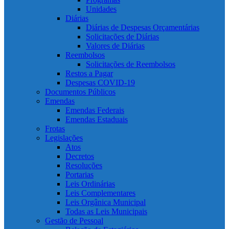
Unidades
Diárias
Diárias de Despesas Orçamentárias
Solicitações de Diárias
Valores de Diárias
Reembolsos
Solicitações de Reembolsos
Restos a Pagar
Despesas COVID-19
Documentos Públicos
Emendas
Emendas Federais
Emendas Estaduais
Frotas
Legislações
Atos
Decretos
Resoluções
Portarias
Leis Ordinárias
Leis Complementares
Leis Orgânica Municipal
Todas as Leis Municipais
Gestão de Pessoal