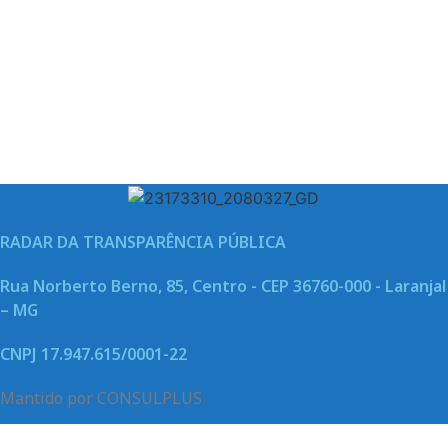
RADAR DA TRANSPARÊNCIA PÚBLICA
Rua Norberto Berno, 85, Centro - CEP 36760-000 - Laranjal
– MG
CNPJ 17.947.615/0001-22
Mantido por CONSULPLUS