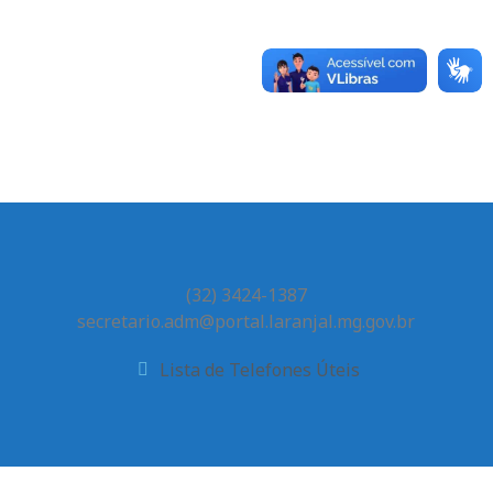
(32) 3424-1387
secretario.adm@portal.laranjal.mg.gov.br
Lista de Telefones Úteis