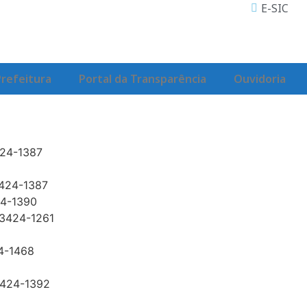
E-SIC
Prefeitura
Portal da Transparência
Ouvidoria
3424-1387
3424-1387
24-1390
 3424-1261
24-1468
 3424-1392