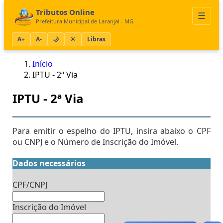
Tributos Online
☰
Prefeitura Municipal de Laranjal - MG
A+
A-
🌙
☀️
Libras
Início
IPTU - 2ª Via
IPTU - 2ª Via
Para emitir o espelho do IPTU, insira abaixo o CPF
ou CNPJ e o Número de Inscrição do Imóvel.
Dados necessários
CPF/CNPJ
Inscrição do Imóvel