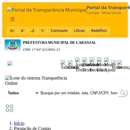
Portal da Transpar
Laranjal - Minas Gerais
☰
A+
A-
🌙
☀️
Contraste
Libras
Redefinir
PREFEITURA MUNICIPAL DE LARANJAL
CNPJ: 17.947.615/0001-22
Acessibilidade
TRANSPARÊNCIA
Online
Início
Prestação de Contas