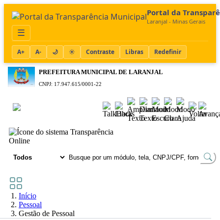
Portal da Transpar
Laranjal - Minas Gerais
☰
A+
A-
🌙
☀️
Contraste
Libras
Redefinir
PREFEITURA MUNICIPAL DE LARANJAL
CNPJ: 17.947.615/0001-22
Acessibilidade
TRANSPARÊNCIA
Online
Início
Pessoal
Gestão de Pessoal