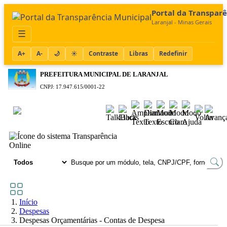
Portal da Transpar
Laranjal - Minas Gerais
☰
A+
A-
🌙
☀️
Contraste
Libras
Redefinir
PREFEITURA MUNICIPAL DE LARANJAL
CNPJ: 17.947.615/0001-22
Acessibilidade
TRANSPARÊNCIA
Online
Início
Despesas
Despesas Orçamentárias - Contas de Despesa