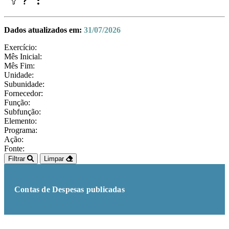
Dados atualizados em:
31/07/2026
Exercício:
Mês Inicial:
Mês Fim:
Unidade:
Subunidade:
Fornecedor:
Função:
Subfunção:
Elemento:
Programa:
Ação:
Fonte:
Filtrar
Limpar
Contas de Despesas publicadas