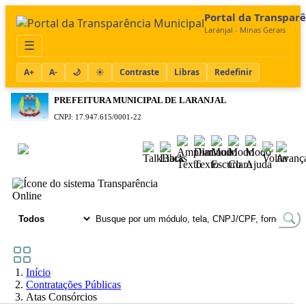
Portal da Transpar
Laranjal - Minas Gerais
☰
A+
A-
🌙
☀️
Contraste
Libras
Redefinir
PREFEITURA MUNICIPAL DE LARANJAL
CNPJ: 17.947.615/0001-22
Acessibilidade
TRANSPARÊNCIA
Online
Início
Contratações Públicas
Atas Consórcios