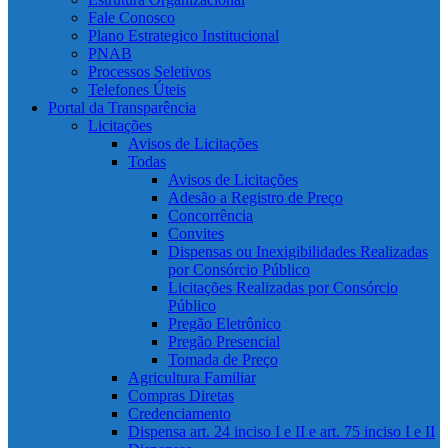
Fale Conosco
Plano Estrategico Institucional
PNAB
Processos Seletivos
Telefones Úteis
Portal da Transparência
Licitações
Avisos de Licitações
Todas
Avisos de Licitações
Adesão a Registro de Preço
Concorrência
Convites
Dispensas ou Inexigibilidades Realizadas
por Consórcio Público
Licitações Realizadas por Consórcio
Público
Pregão Eletrônico
Pregão Presencial
Tomada de Preço
Agricultura Familiar
Compras Diretas
Credenciamento
Dispensa art. 24 inciso I e II e art. 75 inciso I e II