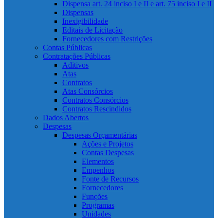
Dispensa art. 24 inciso I e II e art. 75 inciso I e II
Dispensas
Inexigibilidade
Editais de Licitação
Fornecedores com Restrições
Contas Públicas
Contratações Públicas
Aditivos
Atas
Contratos
Atas Consórcios
Contratos Consórcios
Contratos Rescindidos
Dados Abertos
Despesas
Despesas Orçamentárias
Ações e Projetos
Contas Despesas
Elementos
Empenhos
Fonte de Recursos
Fornecedores
Funções
Programas
Unidades