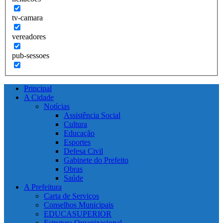
tv-camara
vereadores
pub-sessoes
Principal
A Cidade
Notícias
Assistência Social
Cultura
Educação
Esportes
Defesa Civil
Gabinete do Prefeito
Obras
Saúde
A Prefeitura
Carta de Serviços
Conselhos Municipais
EDUCASUPERIOR
Estrutura Organizacional