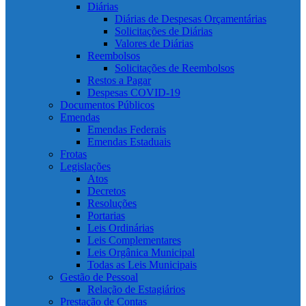
Diárias
Diárias de Despesas Orçamentárias
Solicitações de Diárias
Valores de Diárias
Reembolsos
Solicitações de Reembolsos
Restos a Pagar
Despesas COVID-19
Documentos Públicos
Emendas
Emendas Federais
Emendas Estaduais
Frotas
Legislações
Atos
Decretos
Resoluções
Portarias
Leis Ordinárias
Leis Complementares
Leis Orgânica Municipal
Todas as Leis Municipais
Gestão de Pessoal
Relação de Estagiários
Prestação de Contas