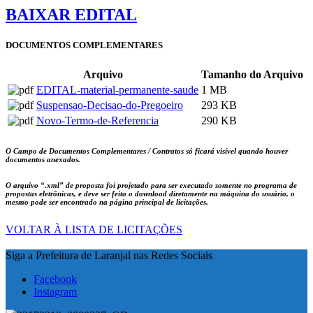
BAIXAR EDITAL
DOCUMENTOS COMPLEMENTARES
Arquivo
Tamanho do Arquivo
EDITAL-material-permanente-saude
1 MB
Suspensao-Decisao-do-Pregoeiro
293 KB
Novo-Termo-de-Referencia
290 KB
O Campo de Documentos Complementares / Contratos só ficará visível quando houver
documentos anexados.
O arquivo
“.xml”
de proposta foi projetado para ser executado somente no programa de
propostas eletrônicas, e deve ser feito o download diretamente na máquina do usuário, o
mesmo pode ser encontrado na página principal de licitações.
VOLTAR À LISTA DE LICITAÇÕES
Siga a Prefeitura de Laranjal nas Redes Sociais
Facebook
Instagram