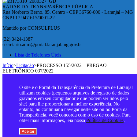
RADAR DA TRANSPARÊNCIA PÚBLICA
Rua Norberto Berno, 85, Centro - CEP 36760-000 - Laranjal – MG
CNPJ 17.947.615/0001-22
Mantido por CONSULPLUS
(32) 3424-1387
secretario.adm@portal.laranjal.mg.gov.br
Lista de Telefones Úteis
Início
>
Licitação
>
PROCESSO 155/2022 – PREGÃO
ELETRÔNICO 037/2022
O site e o Portal da Transparência da Prefeitura de Laranjal
utilizam cookies (pequenos arquivos de registro de dados
gravados em seu computador e que podem ser lidos pelo
site) para lhe proporcionar a melhor experiência. No
entanto, ao continuar a navegar neste site ou no Porta da
Transparência, você concorda com o uso de cookies. Para
obter mais informações, leia nossa
Política de Cookies
.
Aceitar