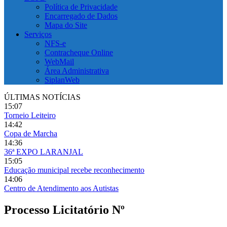
Política de Privacidade
Encarregado de Dados
Mapa do Site
Serviços
NFS-e
Contracheque Online
WebMail
Área Administrativa
SiplanWeb
ÚLTIMAS NOTÍCIAS
15:07
Torneio Leiteiro
14:42
Copa de Marcha
14:36
36ª EXPO LARANJAL
15:05
Educação municipal recebe reconhecimento
14:06
Centro de Atendimento aos Autistas
Processo Licitatório Nº