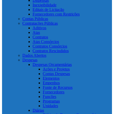
Dispensas
Inexigibilidade
Editais de Licitação
Fornecedores com Restrições
Contas Públicas
Contratações Públicas
Aditivos
Atas
Contratos
Atas Consórcios
Contratos Consórcios
Contratos Rescindidos
Dados Abertos
Despesas
Despesas Orçamentárias
Ações e Projetos
Contas Despesas
Elementos
Empenhos
Fonte de Recursos
Fornecedores
Funções
Programas
Unidades
Diárias