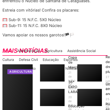
enfrentou o Núcleo de Santana de Cataguases.
Estreia com vitórias! Confira os placares:
🥅 Sub-9: 15 N.F.C. 5X0 Núcleo
🥅 Sub-11: 15 N.F.C. 8X0 Núcleo
Vamos apoiar os nossos garotos!🏴🏳️
MAIS NOTÍCIAS
Todas
Administração
Agricultura
Assistência Social
Re
Copa
Cultura
Defesa Civil
Educação
Esportes
de
de
dr
Marcha
Gabinete do Prefeito
Informações
Notícias
plu
AGRICULTURA
21
de
27
julho
ju
36ª
Ob
de
de
EXPO
2026
e
20
LARANJAL
an
20
25
de
ju
Ru
julho
Educação
de
as
de